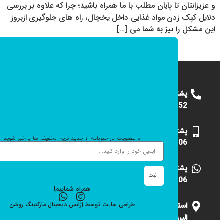
و عزیزانتان تا پایان مطلب با ما همراه باشید؛ چرا که علاوه بر بررسی
دلایل کپک زدن مواد غذایی داخل یخچال، راه های جلوگیری ازبروز
این مشکل را نیز به شما می […]
پشتیبانی
09124375652
پشتیبانی
با عضویت در خبرنامه از جدید ترین تخفیف ها با خبر شوید
09101531006
پشتیبانی
ثبت
09101531006
همراه شماییم!
استان
طراحی سایت
توسط
آژانس دیجیتال مارکتینگ
روشن
البرز