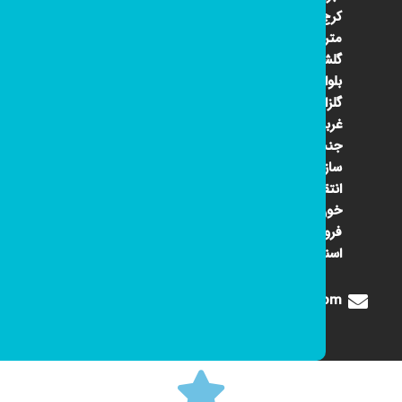
کرج ۴۵
متری
گلشهر
بلوار
گلزار
غربی
جنب
سازمان
انتقال
خون
فروشگاه
اسنوا
Digione1360@gmail.com