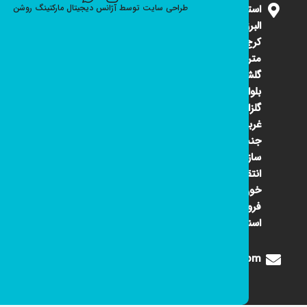
استان
طراحی سایت
توسط
آژانس دیجیتال مارکتینگ
روشن
البرز
کرج ۴۵
متری
گلشهر
بلوار
گلزار
غربی
جنب
سازمان
انتقال
خون
فروشگاه
اسنوا
Digione1360@gmail.com