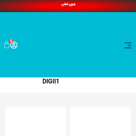
بدون ضامن
0
DIGII1