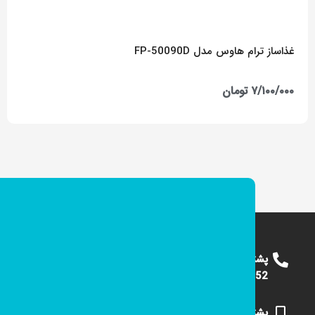
غذاساز ترام هاوس مدل FP-50090D
۷/۱۰۰/۰۰۰
تومان
پشتیبانی
09124375652
پشتیبانی