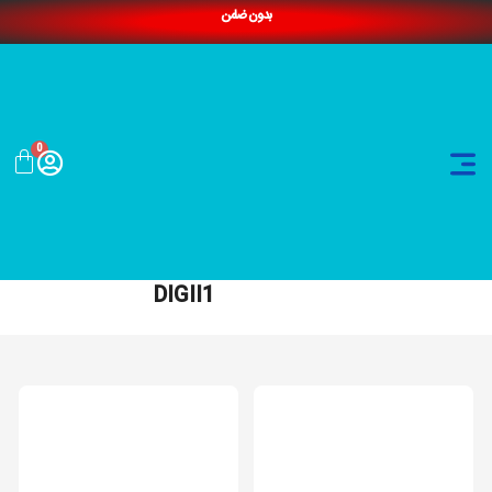
بدون ضامن
0
DIGII1