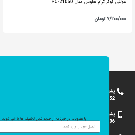
مولتی کوکر ترام هاوس مدل PC-21050
۷/۲۰۰/۰۰۰
تومان
پشتیبانی
09124375652
پشتیبانی
با عضویت در خبرنامه از جدید ترین تخفیف ها با خبر شوید
09101531006