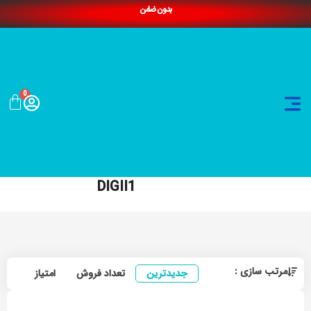
بدون ضامن
0
DIGII1
مرتب سازی :
جدیدترین
تعداد فروش
امتیاز
ارزا