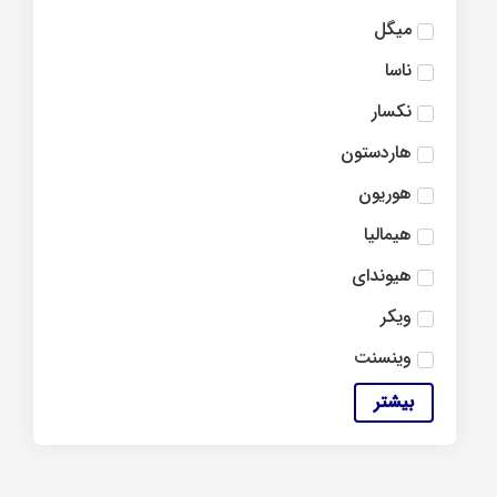
میگل
ناسا
نکسار
هاردستون
هوریون
هیمالیا
هیوندای
ویکر
وینسنت
بیشتر