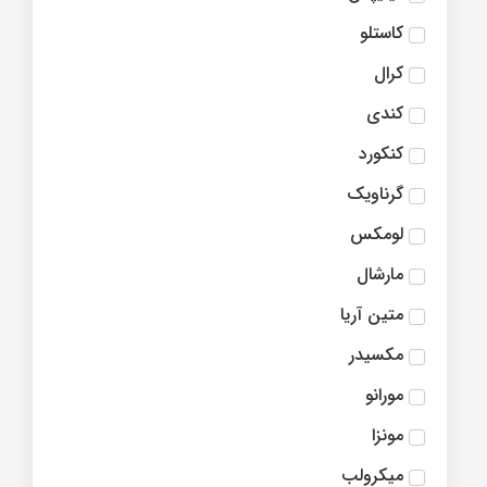
کاستلو
کرال
کندی
کنکورد
گرناویک
لومکس
مارشال
متین آریا
مکسیدر
مورانو
مونزا
میکرولب