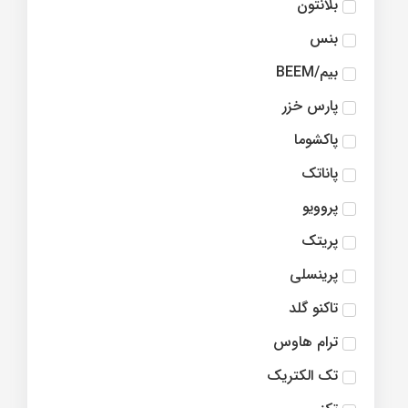
بلانتون
بنس
بیم/BEEM
پارس خزر
پاکشوما
پاناتک
پروویو
پریتک
پرینسلی
تاکنو گلد
ترام هاوس
تک الکتریک