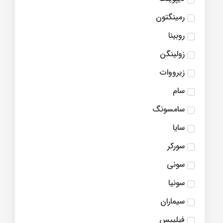
رمینگتون
روبینا
زولینگن
زیرووات
سام
سامسونگ
سایا
سورکر
سونی
سونیا
سیماران
فیلیپس