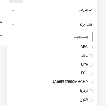
دسته بندی
بخا
فیلتر برند
۰۰
AEC
JBL
Life
TCL
UA65FU7500MHCHD
آردزیا
آلتون