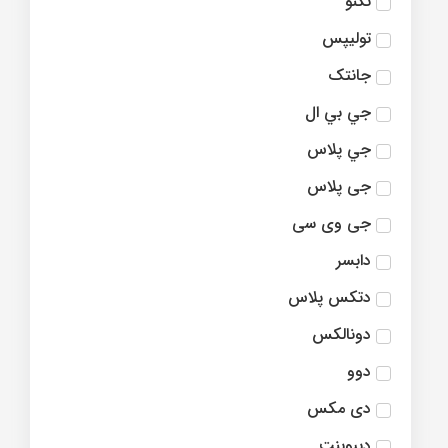
تکنو
تولیپس
جانتک
جي بي ال
جي پلاس
جی پلاس
جی وی سی
دابسر
دتکس پلاس
دونالکس
دوو
دی مکس
دیپوینت