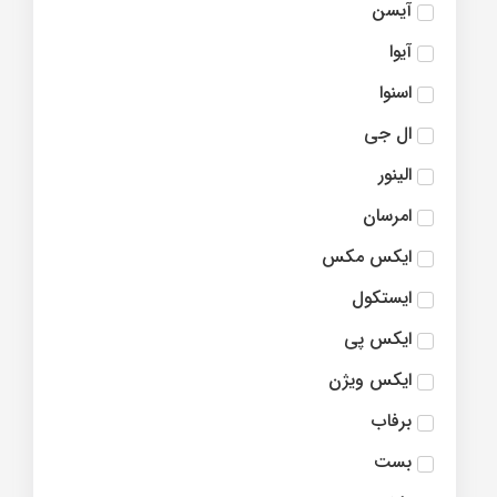
آیسن
آیوا
اسنوا
ال جی
الینور
امرسان
ايکس مکس
ایستکول
ایکس پی
ایکس ویژن
برفاب
بست