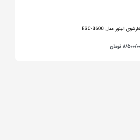
رشوی الینور مدل ESC-3600
۸/۵۰۰/۰
تومان