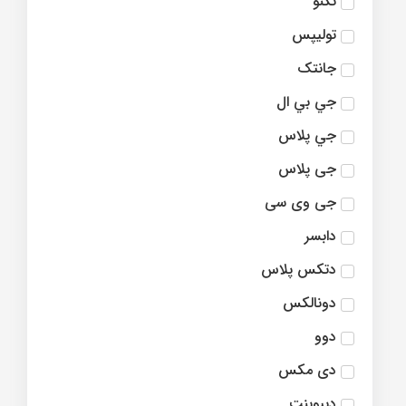
تکنو
تولیپس
جانتک
جي بي ال
جي پلاس
جی پلاس
جی وی سی
دابسر
دتکس پلاس
دونالکس
دوو
دی مکس
دیپوینت