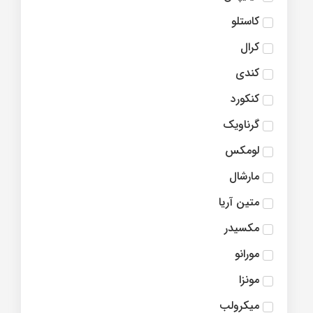
کاستلو
کرال
کندی
کنکورد
گرناویک
لومکس
مارشال
متین آریا
مکسیدر
مورانو
مونزا
میکرولب