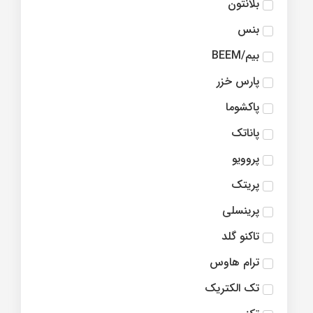
بلانتون
بنس
بیم/BEEM
پارس خزر
پاکشوما
پاناتک
پروویو
پریتک
پرینسلی
تاکنو گلد
ترام هاوس
تک الکتریک