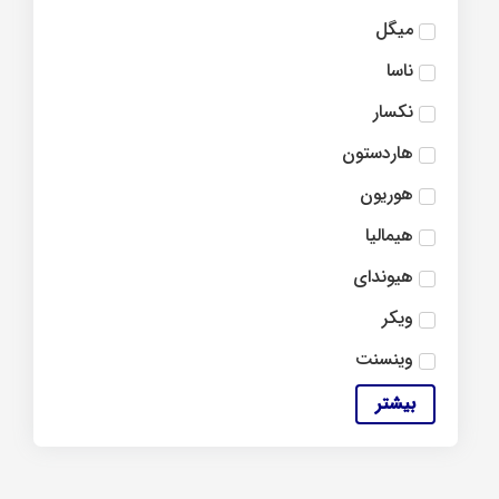
میگل
ناسا
نکسار
هاردستون
هوریون
هیمالیا
هیوندای
ویکر
وینسنت
بیشتر