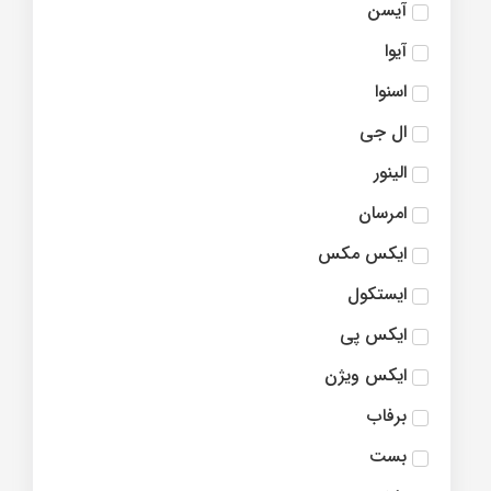
آیسن
آیوا
اسنوا
ال جی
الینور
امرسان
ايکس مکس
ایستکول
ایکس پی
ایکس ویژن
برفاب
بست