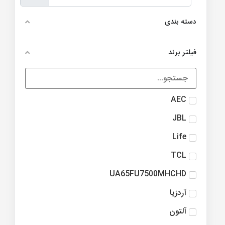
دسته بندی
فیلتر برند
AEC
JBL
Life
TCL
UA65FU7500MHCHD
آردزیا
آلتون