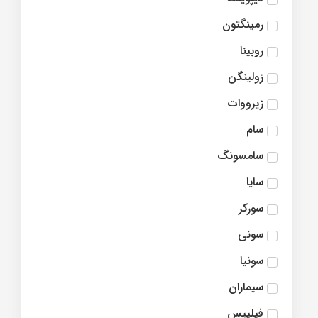
رمینگتون
روبینا
زولینگن
زیرووات
سام
سامسونگ
سایا
سورکر
سونی
سونیا
سیماران
فیلیپس