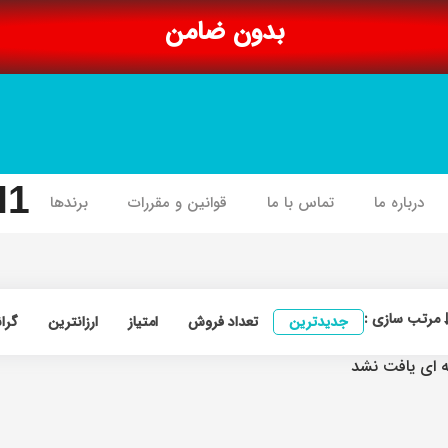
بدون ضامن
I1
درباره ما
تماس با ما
قوانین و مقررات
برندها
مرتب سازی :
جدیدترین
تعداد فروش
امتیاز
ارزانترین
گرا
 ای یافت نشد