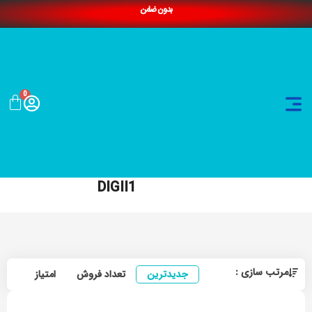
بدون ضامن
0
DIGII1
مرتب سازی :
جدیدترین
تعداد فروش
امتیاز
ارزا