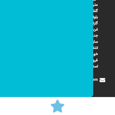
متری
گلشهر
بلوار
گلزار
غربی
جنب
سازمان
انتقال
خون
فروشگاه
اسنوا
Digione1360@gmail.com