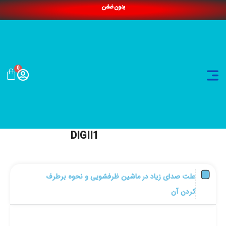
بدون ضامن
0
DIGII1
علت صدای زیاد در ماشین ظرفشویی و نحوه برطرف
کردن آن