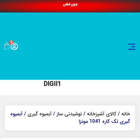
بدون ضامن
0
DIGII1
خانه
/
کالای آشپزخانه
/
نوشیدنی ساز
/
آبمیوه گیری
/ آبمیوه
گیری تک کاره 1041 مونزا