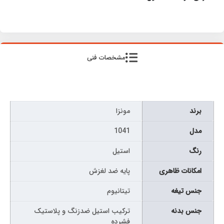
مشخصات فنی
برند
مونزا
مدل
1041
رنگ
استیل
امکانات ظاهری
پایه ضد لغزش
جنس تیغه
تیتانیوم
جنس بدنه
ترکیب استیل ضدزنگ و پلاستیک
فشرده