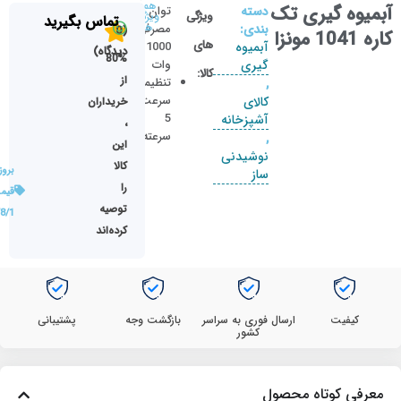
همه
آبمیوه گیری تک
دسته
توان
ویژگی
ویژگی
تماس بگیرید
ها
بندی:
مصرفی
(0
کاره 1041 مونزا
های
آبمیوه
1000
دیدگاه)
80%
گیری
وات
کالا:
از
تنظیمات
,
سرعت
کالای
خریداران
5
آشپزخانه
،
سرعته
,
این
نوشیدنی
کالا
بروز
ساز
را
قیم
توصیه
8/1
کرده‌اند
کیفیت
ارسال فوری به سراسر
بازگشت وجه
پشتیبانی
کشور
معرفی کوتاه محصول