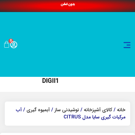
بدون ضامن
0
DIGII1
خانه
/
کالای آشپزخانه
/
نوشیدنی ساز
/
آبمیوه گیری
/ آب
مرکبات گیری سایا مدل CITRUS