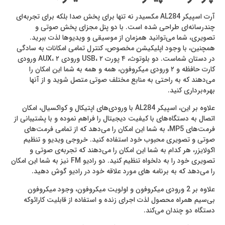
آرت اسپیکر AL284 مکسیدر نه تنها برای پخش صدا بلکه برای تجربه‌ای
چندرسانه‌ای طراحی شده است. با دو پنل مجزای پخش صوتی و
تصویری، شما می‌توانید همزمان از موسیقی و ویدیوها لذت ببرید.
همچنین، با وجود اپلیکیشن مخصوص، کنترل تمامی امکانات به سادگی
در دستان شماست. دو بلوتوث، ۴ پورت USB، ۲ ورودی AUX، ۲ ورودی
کارت حافظه و ۲ ورودی میکروفون، همه و همه به شما این امکان را
می‌دهند که به راحتی به منابع مختلف صوتی متصل شوید و از آنها
بهره‌برداری کنید.
علاوه بر این، اسپیکر AL284 با ورودی‌های اپتیکال و کواکسیال، امکان
اتصال به دستگاه‌های با کیفیت دیجیتال را فراهم نموده و با پشتیبانی از
فرمت‌های MP5، به شما این امکان را می‌دهد که از تمامی فرمت‌های
صوتی و تصویری محبوب خود استفاده کنید. خروجی ویدیو و تنظیم
اکولایزر، هر کدام به شما این امکان را می‌دهند که تجربه‌ی صوتی و
تصویری خود را به دلخواه تنظیم کنید. دو رادیو FM نیز به شما این امکان
را می‌دهد که به برنامه های مورد علاقه خود در رادیو گوش دهید.
علاوه بر 2 ورودی میکروفون و اولویت میکروفون، وجود میکروفون
بی‌سیم همراه محصول لذت اجرای زنده و استفاده از قابلیت کارائوکه
دستگاه دو چندان می‌کند.