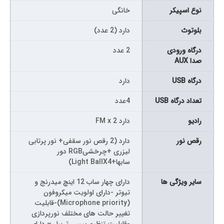
نوع اسپیکر
خانگی
بلوتوث
دارد (2 عدد)
درگاه ورودی
2 عدد
صدا AUX
درگاه USB
دارد
تعداد درگاه USB
4عدد
رادیو
دارد FM x 2
رقص نور
دارد (2 رقص نور سقفی+ نور پرتابی
لیزری +چرخشیRGB دور
سابها+Light BallX4)
سایر ویژگی ها
دارای چهار ساب 12 اینچ میدرنج و
تیوتر -دارای اولویت میکروفون
(Microphone priority)-قابلیت
تغییر حالت های مختلف نورپردازی
-قابلیت تنظیم بیس، تریبل – دارای