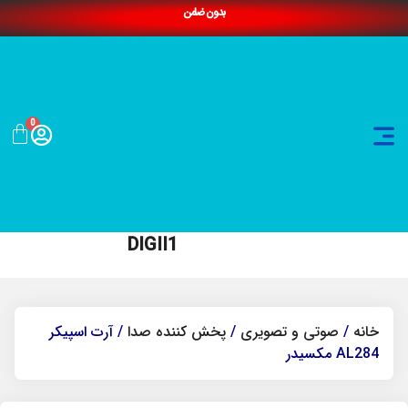
بدون ضامن
0
DIGII1
خانه
/
صوتی و تصویری
/
پخش کننده صدا
/ آرت اسپیکر
AL284 مکسیدر