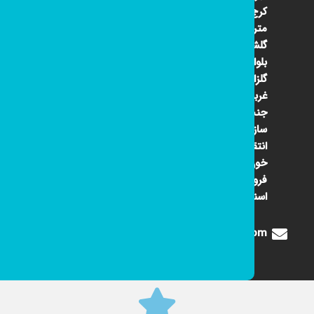
کرج ۴۵
متری
گلشهر
بلوار
گلزار
غربی
جنب
سازمان
انتقال
خون
فروشگاه
اسنوا
Digione1360@gmail.com