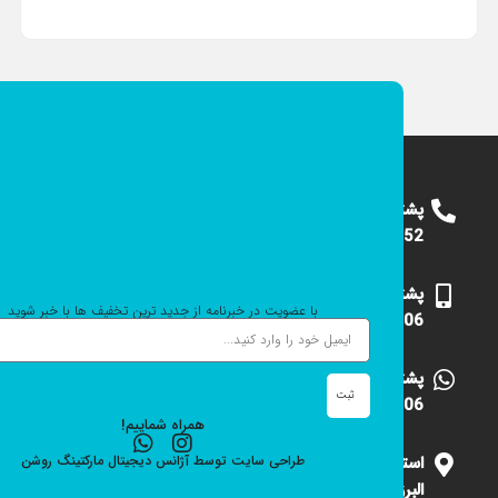
پشتیبانی
09124375652
پشتیبانی
با عضویت در خبرنامه از جدید ترین تخفیف ها با خبر شوید
09101531006
پشتیبانی
ثبت
09101531006
همراه شماییم!
استان
طراحی سایت
توسط
آژانس دیجیتال مارکتینگ
روشن
البرز