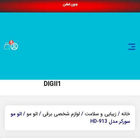
بدون ضامن
0
DIGII1
خانه
/
زیبایی و سلامت
/
لوازم شخصی برقی
/
اتو مو
/ اتو مو
سورکر مدل HD-913