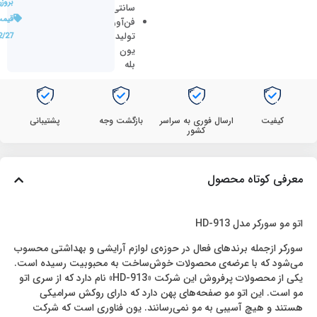
بروز
سانتی‌گراد
قیمت
فن‌آوری
تولید
2/27
یون
بله
کیفیت
ارسال فوری به سراسر
بازگشت وجه
پشتیبانی
کشور
معرفی کوتاه محصول
اتو مو سورکر مدل HD-913
سورکر ازجمله برند‌های فعال در حوزه‌ی لوازم آرایشی و بهداشتی محسوب
می‌شود که با عرضه‌ی محصولات خوش‌ساخت به محبوبیت رسیده است.
یکی از محصولات پرفروش این شرکت «HD-913» نام دارد که از سری اتو
مو است. این اتو مو صفحه‌های پهن دارد که دارای روکش سرامیکی
هستند و هیچ آسیبی به مو نمی‌رسانند. یون فناوری است که شرکت