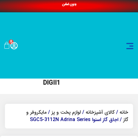
بدون ضامن
0
DIGII1
خانه
/
کالای آشپزخانه
/
لوازم پخت و پز
/
مایکروفر و
گاز
/ اجاق گاز اسنوا SGC5-3112N Adrina Series