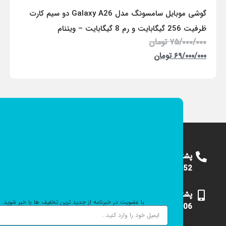
گوشی موبایل سامسونگ مدل Galaxy A26 دو سیم کارت
ظرفیت 256 گیگابایت و رم 8 گیگابایت – ویتنام
۷۵/۰۰۰/۰۰۰
تومان
۶۹/۰۰۰/۰۰۰
تومان
پشتیبانی
09124375652
پشتیبانی
با عضویت در خبرنامه از جدید ترین تخفیف ها با خبر شوید
09101531006