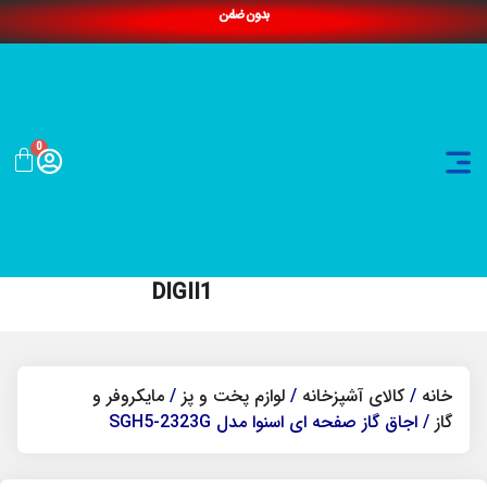
بدون ضامن
0
DIGII1
خانه
/
کالای آشپزخانه
/
لوازم پخت و پز
/
مایکروفر و
گاز
/ اجاق گاز صفحه ای اسنوا مدل SGH5-2323G