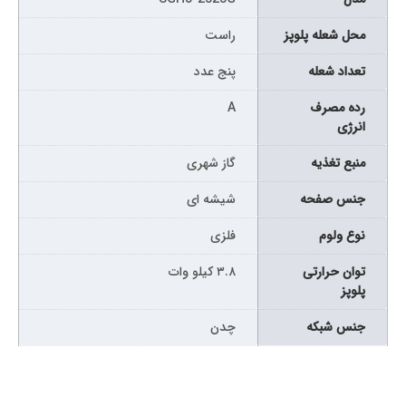
محل شعله پلوپز
راست
تعداد شعله
پنج عدد
رده مصرف
A
انرژی
منبع تغذیه
گاز شهری
جنس صفحه
شیشه ای
نوع ولوم
فلزی
توان حرارتی
۳.۸ کیلو وات
پلوپز
جنس شبکه
چدن