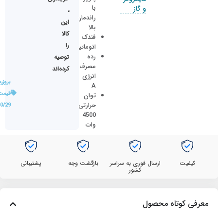
با
و گاز
،
راندمان
این
بالا
کالا
فندک
را
اتوماتیک
رده
توصیه
مصرف
کرده‌اند
انرژی
بروزر
A
قیمت
توان
حرارتی
0/29
4500
وات
کیفیت
ارسال فوری به سراسر
بازگشت وجه
پشتیبانی
کشور
معرفی کوتاه محصول