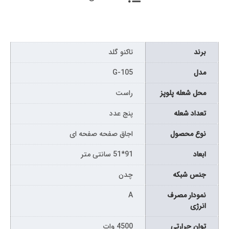
برند
تاکنو گلد
مدل
G-105
محل شعله پلوپز
راست
تعداد شعله
پنج عدد
نوع محصول
اجاق صفحه صفحه ای
ابعاد
91*51 سانتی متر
جنس شبکه
چدن
نمودار مصرف
A
انرژی
توان حرارتی
4500 وات