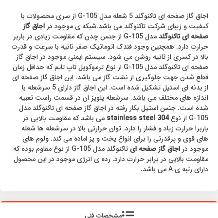
اجاق گاز صفحه ای تاکنوگلد 5 شعله مدل G-105 از سری محصولات با
کیفیت و زیبای شرکت تاکنوگلد می باشد.شبکه ی موجود در
اجاق گاز
صفحه ای تاکنوگلد
مدل G-105 از جنس چدن که مقاومت زیادی در باربر
حرارت دارد. همچنین وجود فندک اتوماتیک صفر ثانیه با سرعت و قدرت
بالا در کسری از ثانیه روشن می شود. سیستم ایمنی موجود در اجاق گاز
صفحه ای تاکنوگلد مدل G-105 از نوع ترموکوپل تاپ تایم که حداقل زمان
قطع شدن جهت جلوگیری از نشت گاز می باشد. این اجاق گاز صفحه ای
از بدنه ای استیل تشکیل شده است. این اجاق گاز دارای 5 سرشعله با
اندازه های مختلف می باشد. سرشعله پلوپز ان در قسمت راست تعبیه
شده است. جنس استیل بکار رفته در اجاق گاز صفحه ای تاکنوگلد مدل
G-105 از نوع
304 stainless steel
می باشد که مقاومت بالایی در
باربرا حرارت زیاد و فشار را دارد. توان حرارتی بالا در سرشعله ها شعله
های قوی و پرقدرتی را برای انواع پخت و پز اماده می کند. ولوم های
موجود در
اجاق گاز صفحه ای
تاکنوگلد مدل G-105 از نوع مقاوم بوده که
مقاومت بالایی در برابر حرارت دارد. رده ی انرژی موجود در این محصول
دارای رتبه ی A می باشد.
مشخصات فنی