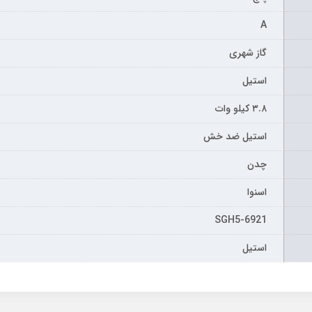
A
گاز شهری
استیل
۳.۸ کیلو وات
استیل ضد خش
چدن
اسنوا
SGH5-6921
استیل