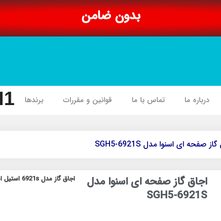
بدون ضامن
I1
درباره ما
تماس با ما
قوانین و مقررات
برندها
ز صفحه ای اسنوا مدل SGH5-6921S
اجاق گاز صفحه ای اسنوا مدل
اجاق گاز مدل 6921s استیل اسنوا
SGH5-6921S