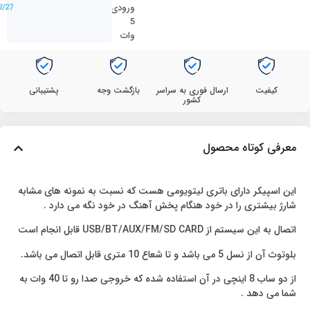
ورودی
2/27
5
وات
کیفیت
ارسال فوری به سراسر
بازگشت وجه
پشتیبانی
کشور
معرفی کوتاه محصول
این اسپیکر دارای باتری لیتویومی هست که نسبت به نمونه های مشابه
شارژ بیشتری را در خود هنگام پخش آهنگ در خود نگه می دارد .
اتصال به این سیستم از USB/BT/AUX/FM/SD CARD قابل انجام است
بلوتوث آن از نسل 5 می باشد و تا شعاع 10 متری قابل اتصال می باشد.
از دو ساب 8 اینچی در آن استفاده شده که خروجی صدا رو تا 40 وات به
شما می دهد .