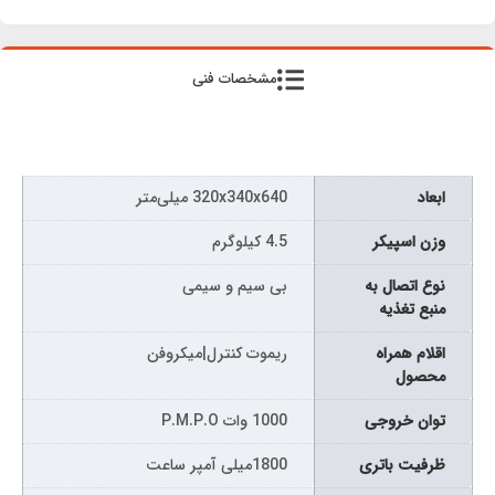
مشخصات فنی
ابعاد
320x340x640 میلی‌متر
وزن اسپیکر
4.5 کیلوگرم
نوع اتصال به
بی سیم و سیمی
منبع تغذیه
اقلام همراه
ریموت کنترل|میکروفن
محصول
توان خروجی
1000 وات P.M.P.O
ظرفیت باتری
1800میلی آمپر ساعت