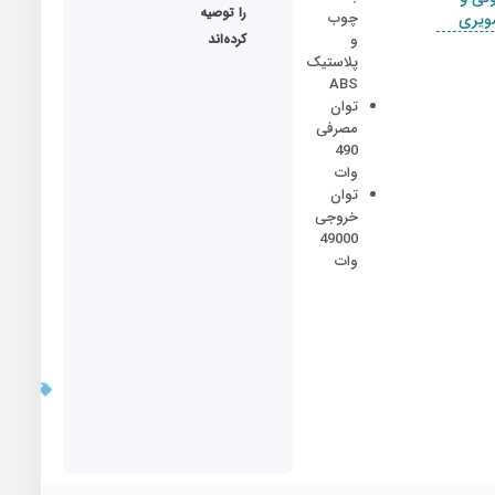
ما
را توصیه
چوب
ویری
و
کرده‌اند
پلاستیک
ABS
توان
مصرفی
490
وات
توان
خروجی
49000
وات
بروزر
قیمت:
10/30