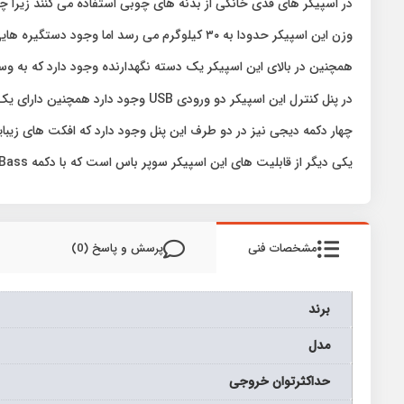
در اسپیکر های قدی خانگی از بدنه های چوبی استفاده می کنند زیرا چو
وزن این اسپیکر حدودا به ۳۰ کیلوگرم می رسد اما وجود دستگیره هایی در دو طرف آن جا به جایی رو برای این اسپیکر راحت تر کرده است .
همچنین در بالای این اسپیکر یک دسته نگهدارنده وجود دارد که به وسیله
در پنل کنترل این اسپیکر دو ورودی USB وجود دارد همچنین دارای یک ورودی AUX ، یک ورودی TF کارت ، یک ورودی گیتار و یک ورودی میکروفون دارد .
چهار دکمه دیجی نیز در دو طرف این پنل وجود دارد که افکت های زیبایی
یکی دیگر از قابلیت های این اسپیکر سوپر باس است که با دکمه SuperBass سوپر باس فعال می شود و به شما یک صدای فراگیر خواهد داد که در میهمانی ها و دور همی ها می تواند بسیار جالب باشد .
مشخصات فنی
پرسش و پاسخ (0)
برند
مدل
حداکثرتوان خروجی