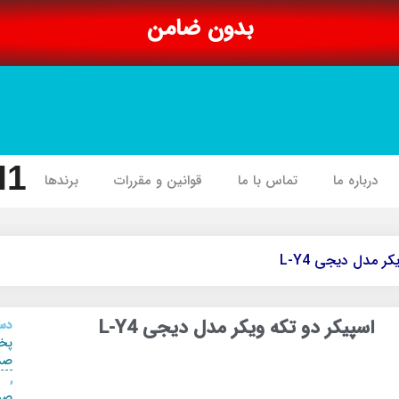
بدون ضامن
I1
درباره ما
تماس با ما
قوانین و مقررات
برندها
ر مدل دیجی L-Y4
اسپیکر دو تکه ویکر مدل دیجی L-Y4
دست
پخ
صد
,
صو