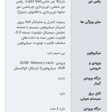
رقص نور
دارد(4 نور جانبیLight Ball- رقص
نور سقفی-نورپردازی چرخشی دور
سابها-نورپردازی با افکتهای متنوع)
سایر ویژگی ها
ریموت کنترل و نمایشگر led بروی
اسپیکر-میکروفون بیسیم با صفحه
نمایش دیجیتال-بلوتوث نسخه 5.0-
قابلیت تغییر صدا به حالت‌های
مختلف-قابلیت اولویت میکروفون
میکروفون
بی سیم دارد
ورودی و
ورودی 2USB- Memory card-
خروجی
AUX- میکروفون2-اپتیکال-کواکسیال
درگاه ورودی
ندارد
گیتار
کابل برق
دارد
سیستم صوتی
درگاه ورودی
دارد 2 عدد