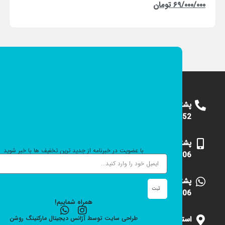
۶۹/۰۰۰/۰۰۰
تومان
پشتیبانی
09124375652
پشتیبانی
با عضویت در خبرنامه از جدید ترین تخفیف ها با خبر شوید
09101531006
پشتیبانی
ثبت
09101531006
همراه شماییم!
استان
طراحی سایت
توسط
آژانس دیجیتال مارکتینگ
روشن