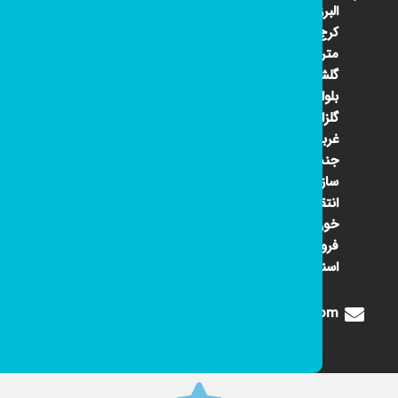
البرز
کرج ۴۵
متری
گلشهر
بلوار
گلزار
غربی
جنب
سازمان
انتقال
خون
فروشگاه
اسنوا
Digione1360@gmail.com