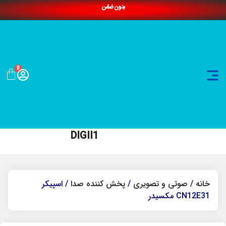
بدون ضامن
0
DIGII1
خانه
/
صوتی و تصویری
/
پخش کننده صدا
/ اسپیکر
CN12E31 مکسیدر