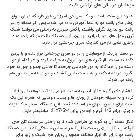
موهایتان در سالن های آرایشی بکنید.
همراه این ست بافت مو یک سی دی آموزشی قرار دارد که در آن انواع
روش های بافت مو به شما آموزش داده می شود. پس اگر سابقه ای در
بافت مو ندارید نگران نباشید، با کمی تمرین به راحتی می توانید شیک
ترین مدل های مو را ببافید. بر روی این دستگاه بافت مو که با دو عدد
باطری قلمی کار می کند یک سری چرخشی قرار دارد.
دو دسته باریک از موهایتان را در دو سری چرخشی قرار داده و با بردن
دکمه به سمت بالا گیره های مو شروع به حرکت کرده و هر کدام از دو
دسته مو را جداگانه به دور خود می چرخاند تا حالتی جمع و جور به خود
بگیرد. در ادامه دکمه را به سمت پایین کشیده و دو دسته مو به دور هم
بافته می شوند.
با فشار دادن گیره ها از پایین به سمت بالا می توانید موهایتان را آزاد
کرده و به سلیقه خودتان از روبان ها و بست موهایی که همراه این پک
است برای بستن انتهای مو استفاده کنید. این دستگاه بسیار سبک بوده
و وزنی برابر 143 گرم و ابعادی برابر 4×7/5×21 سانتیمتر دارد.
شکل دسته آن به گونه ای طراحی شده تا به راحتی در دست تان جای
گرفته و با کار طولانی مدت با آن کمتر احساس خستگی کنید. این دستگاه
بافت مو دارای 30 ابزار مختلف همچون روبان های شیک و زیبا برای