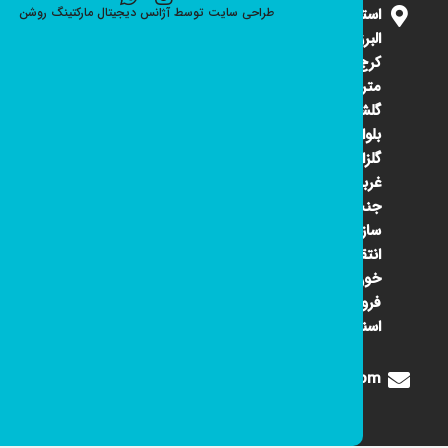
استان
طراحی سایت
توسط
آژانس دیجیتال مارکتینگ
روشن
البرز
کرج ۴۵
متری
گلشهر
بلوار
گلزار
غربی
جنب
سازمان
انتقال
خون
فروشگاه
اسنوا
Digione1360@gmail.com