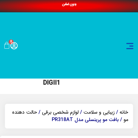
بدون ضامن
0
DIGII1
خانه
/
زیبایی و سلامت
/
لوازم شخصی برقی
/
حالت دهنده
مو
/ بافت مو پرینسلی مدل PR318AT