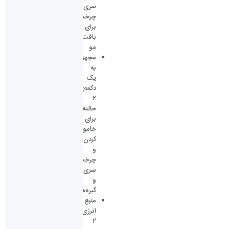
سری
چرخشی
برای
بافت
مو
مجهز
به
یک
دکمه‌ی
۲
حالته
برای
خاموش
کردن
و
چرخش
سری
و
گیره‌ها
منبع
انرژی
۲