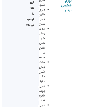
سری
لوازم
این
شیور
شخصی
کالا
دارای
برقی
را
باتری
قابل
توصیه
شارژ
کرده‌اند
مدت
زمان
شارژ
کامل
باتری:
۸
ساعت
مدت
زمان
شارژدهی
۴۰
دقیقه
دارای
پوشش
نانوسیلور
ضدباکتری
دارای