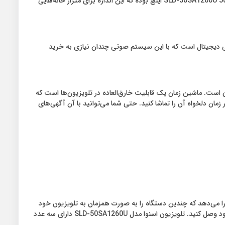
تلویزیونی مناسب خانه شما نیست. بایستی سایز تلویزیون را باتوجه به متراژ خانه یا متراژ فضای که تلویزیون در آنجا قرار می‌گیرد، انتخاب شود. مدل SLD-50SA1260U 50 اینچ بوده که این اندازه برای متراژ خانه‌هایی
زیادی می‌دهید. تلویزیون اسنوا مدل SLD-50SA1260U مجهز به خروجی صدای دالبی دیجیتال است که با این سیستم صوتی چندان نیازی به خرید
ان است. ماشین زمان یک قابلیت خارق‌العاده در تلویزیون‌ها است که
ر زمان دلخواه آن را تماشا کنید. حتی شما می‌توانید با آن آگهی‌های
 را می‌دهد که چندین دستگاه را به صورت همزمان به تلویزیون خود
وصل کرده و نهایت استفاده را کنید. به طور مثال شما می‌توانید همزمان هم پلی‌استیشن، هم اسپیکر، هم فلش مموری و وسایل دیگر را به تلویزیون خود وصل کنید. تلویزیون اسنوا مدل SLD-50SA1260U دارای سه عدد