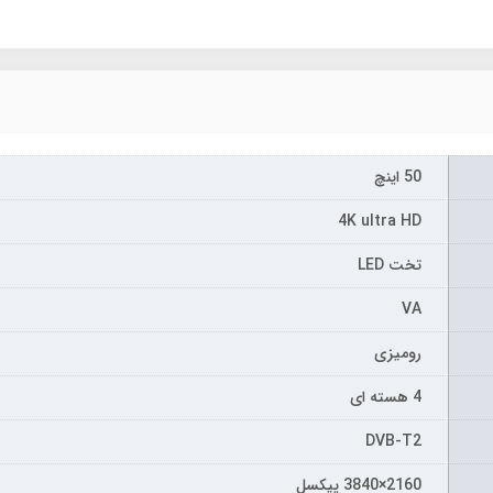
50 اینچ
4K ultra HD
تخت LED
VA
رومیزی
4 هسته ای
DVB-T2
2160×3840 پیکسل