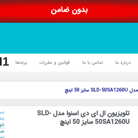
بدون ضامن
I1
درباره ما
تماس با ما
قوانین و مقررات
برندها
 50 اینچ
تلویزیون ال ای دی اسنوا مدل SLD-
دس
بند
50SA1260U سایز 50 اینچ
تلو
صو
تص