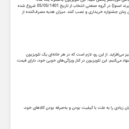
ریموت‌کنترل به‌همراه باتری به‌شما ارائه می‌شود که کارایی بسیار بالایی دارد. جشنواره تابستانه مصرف کنندگان شرکت ارکان فروش نگین نوین یاسیان (برند اسنوا) در گروه صنعتی انتخاب از تاریخ 05/05/1401 شروع شده
 است این جشنواره به مصرف‌کنندگانی تعلق می گیرد که محصولات برند اسنوا را از تاریخ 5 مرداد ماه تا پایان زمان جشنواره خریداری و نصب کنند. میزان هدیه مصرف‌کننده از
 می‌افزاید. از این رو، لازم است که در هر خانه‌ای یک تلویزیون
قصد خرید یک تلویزیون خوب را دارید ما به شما تلویزیون ال ای دی اسنوا مدل SLD-50SA1260U سایز 50 اینچ را پیشنهاد می‌کنیم. این تلویزیون در کنار ویژگی‌های خوبی خود، دارای قیمت
 زیادی را به علت با کیفیت بودن و به‌صرفه بودن کالاهای خود،