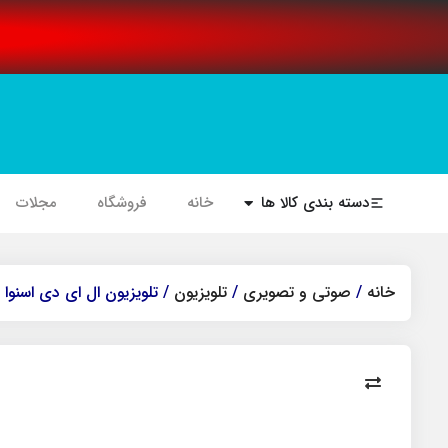
دسته بندی کالا ها
خانه
فروشگاه
مجلات
خانه
/
صوتی و تصویری
/
تلویزیون
/ تلویزیون ال ای دی اسنوا 55 اینچ مدل SLD-55NK13000U