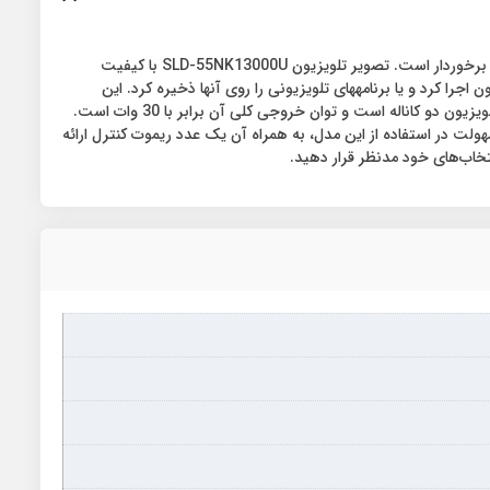
تلویزیون مدل SLD-55NK13000U محصولی از برند اسنوا (Snowa) است که با سایز 55 اینچ به بازار عرضه شده است. این تلویزیون از تکنولوژی LED برخوردار است. تصویر تلویزیون SLD-55NK13000U با کیفیت
تصویر 4K است. این تلویزیون دارای دو درگاه USB است که می‎توان از طریق آن فایل‎های صوتی و تصویری را از طریق فلش و هارد اکسترنال روی تلویزیون اجرا کرد و یا برنامه‎های تلویزیونی را روی آن‎ها ذخیره کرد. این
تلویزیون همچنین از 3 درگاه HDMI هم بهره می‌برد که برای اتصال لپ‌تاپ، کنسول بازی و سایر لوازم دیگر مورد استفاده قرار می‌گیرد. سیستم صوتی تلویزیون دو کاناله است و توان خروجی کلی آن برابر با 30 وات است.
ولت در استفاده از این مدل، به همراه آن یک عدد ریموت‌ کنترل ارائه