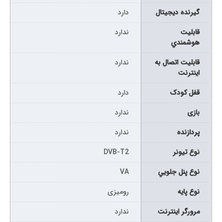
گیرنده دیجیتال
دارد
قابليت
ندارد
هوشمندي
قابليت اتصال به
ندارد
اينترنت
قفل کودک
دارد
بازی
ندارد
پردازنده
ندارد
نوع تيونر
DVB-T2
نوع پنل جلويي
VA
نوع پایه
رومیزی
مرورگر اینترنت
ندارد