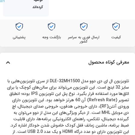
3/1
کرده‌اند
کیفیت
ارسال فوری به سراسر
بازگشت وجه
پشتیبانی
کشور
معرفی کوتاه محصول
تلویزیون ال ای دی دوو مدل DLE-32MH1500 از سری تلویزیون‌هایی با
سایز 32 اینچ است. این تلویزیون می‌تواند برای سالن‌های کوچک یا برای
اتاق‌ها مورد استفاده قرار بگیرد. نوع پنل این تلویزیون IPS بوده؛ انطباق
تصویر (Refresh Rate) آن 60 هرتز خواهد بود. این تلویزیون دارای
ورودی آنتن(RF)، دارای خروجی هدفون، خروجی صدای دیجیتال، اچ
دی موبایل MHL است. از دیگر ویژگی‌های این مدل از دوو می‌توان به
گیرنده دیجیتال، تلتکس، راهنمای الکترونیکی برنامه‌ها، دارای قابلیت
ضبط برنامه، ماشین زمانف قفل کودک خاموش شدن خودکار اشاره کرد.
این تلویزیون دارای دو عدد درگاه HDMI و یک عدد USB 2.0 است. از