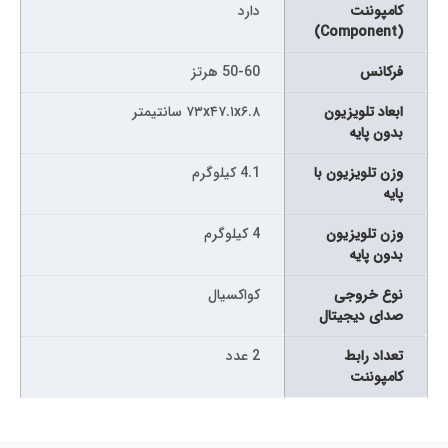
کامپوننت
دارد
(Component)
فرکانس
50-60 هرتز
ابعاد تلویزیون
۷۳x۴۷.۱x۶.۸ سانتیمتر
بدون پایه
وزن تلویزیون با
4.1 کیلوگرم
پایه
وزن تلویزیون
4 کیلوگرم
بدون پایه
نوع خروجی
کواکسیال
صدای دیجیتال
تعداد رابط
2 عدد
کامپوننت