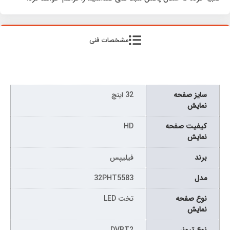
مشخصات فنی
سايز صفحه
32 اینچ
نمايش
كيفيت صفحه
HD
نمايش
برند
فیلیپس
مدل
32PHT5583
نوع صفحه
تخت LED
نمايش