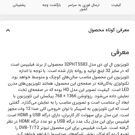
کیفیت
ارسال فوری به سراسر
بازگشت وجه
پشتیبانی
کشور
معرفی کوتاه محصول
معرفی
تلویزیون ال ای دی مدل 32PHT5583 محصولی از برند فیلیپس است
که در سایز 32 اینچ تولید و روانه بازار شده است. با توجه با اندازه
تلویزیون این محصول مناسب سالن‌های کوچک و متوسط خواهد بود.
تکنولوژی به‌کاررفته در صفحه‌ی این محصول، همانند تلویزیون‌های مدرن
LED است. کیفیت تصویر این مدل HD بوده که در صفحه‌ای تخت
نمایش داده می‌شود. رزولوشن 1366 × 768 پیکسلی این تلویزیون با
ابعاد آن متناسب است و تصویری مناسب را به نمایش می‌گذارد. گفتنی
است که این تلویزیون به اسپیکر با توان خروجی کلی صدا 12 وات مجهز
است. این مدل برای سهولت کار کاربران، دارای درگاه USB و HDMI است.
فیلیپس برای این مدل یک عدد درگاه USB و دو عدد درگاه HDMI در نظر
گرفته است. شرکت فیلیپس برای این محصول تیونر DVB-T/T2 را
تعبیه کرده که امکان پخش شبکه‌های صداسیما را فراهم خواهد کرد.