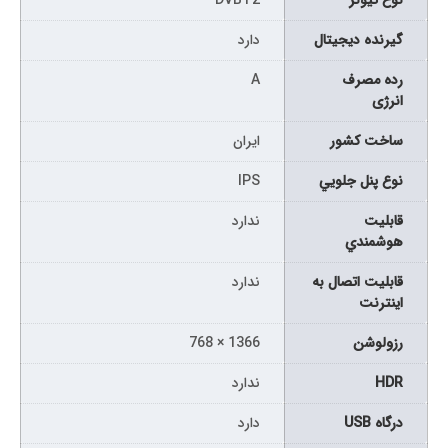
نوع تيونر
DVBT2
گیرنده دیجیتال
دارد
رده مصرف
A
انرژی
ساخت کشور
ایران
نوع پنل جلويي
IPS
قابليت
ندارد
هوشمندي
قابليت اتصال به
ندارد
اينترنت
رزولوشن
1366 × 768
HDR
ندارد
درگاه USB
دارد