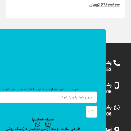
۶۹/۰۰۰/۰۰۰
تومان
پشتیبانی
09124375652
پشتیبانی
با عضویت در خبرنامه از جدید ترین تخفیف ها با خبر شوید
09101531006
پشتیبانی
ثبت
09101531006
همراه شماییم!
استان
طراحی سایت
توسط
آژانس دیجیتال مارکتینگ
روشن