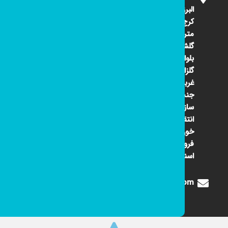
البرز
کرج ۴۵
متری
گلشهر
بلوار
گلزار
غربی
جنب
سازمان
انتقال
خون
فروشگاه
اسنوا
Digione1360@gmail.com