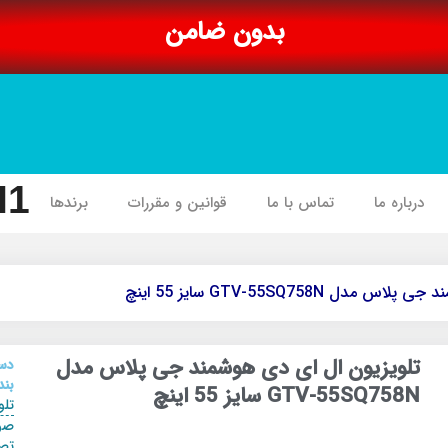
بدون ضامن
I1
درباره ما
تماس با ما
قوانین و مقررات
برندها
 GTV-55SQ758N سایز 55 اینچ
تلویزیون ال ای دی هوشمند جی پلاس مدل
دس
بند
GTV-55SQ758N سایز 55 اینچ
تلو
صو
تص