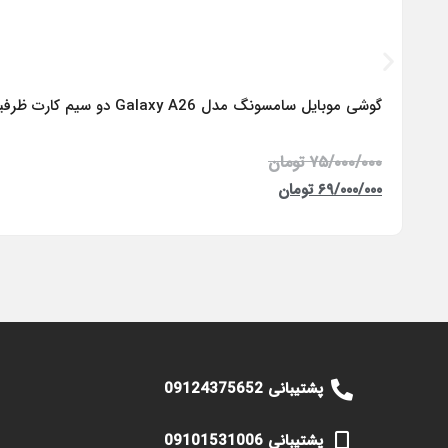
گوشی موبایل سامسونگ مدل Galaxy A26 دو سیم کارت ظرفیت 256 گیگابایت و رم 8 گیگابایت – ویتنام
۷۵/۰۰۰/۰۰۰
تومان
۶۹/۰۰۰/۰۰۰
تومان
پشتیبانی 09124375652
پشتیبانی 09101531006