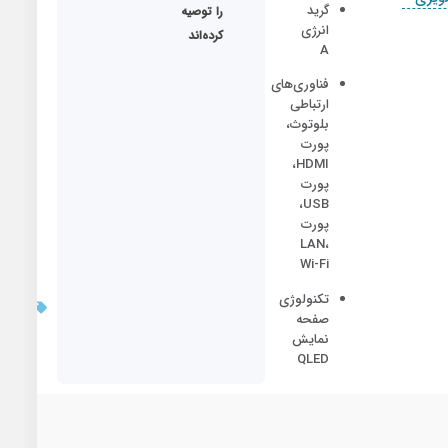
گرید
ما
را توصیه
انرژی
کرده‌اند
A
فناوری‌های
ارتباطی
بلوتوث،
پورت
HDMI،
پورت
USB،
پورت
LAN،
Wi-Fi
بروزر
تکنولوژی
قیمت:
صفحه
/7/21
نمایش
QLED