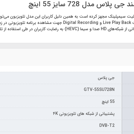
 مدل 728 سایز 55 اینچ
کنند. از دیگر ویژگی‌های این تلویزیون مقرون‌به‌صرفه می‌توان به قابلیت k
جی پلاس
GTV-55SU728N
55 اینچ
پشتیبانی از شبکه های تلویزیونی ۴K
DVB-T2