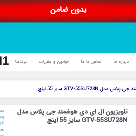
بدون ضامن
I1
درباره ما
تماس با ما
قوانین و مقررات
برندها
 GTV-55SU728N سایز 55 اینچ
تلویزیون ال ای دی هوشمند جی پلاس مدل
دس
بند
GTV-55SU728N سایز 55 اینچ
تلو
صو
تص