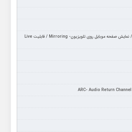
سیستم عامل: اندروید ۱۱ / گیرنده دیجیتال / پردازنده چهار هسته‌ای / نمایش صفحه موبایل روی تلویزیون- Mirroring / قابلیت Live