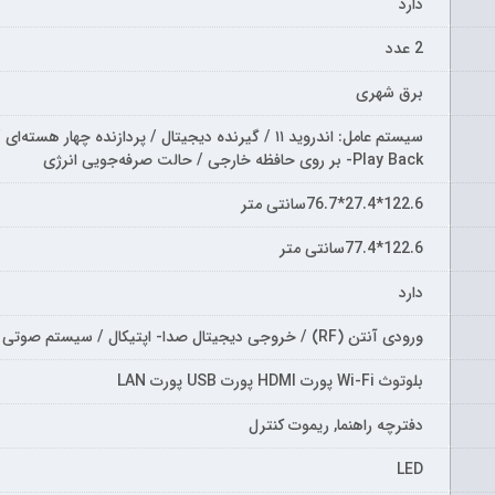
دارد
2 عدد
برق شهری
Play Back- بر روی حافظه خارجی / حالت صرفه‌جویی انرژی
122.6*27.4*76.7سانتی متر
122.6*77.4سانتی متر
دارد
ورودی آنتن (RF) / خروجی دیجیتال صدا- اپتیکال / سیستم صوتی ARC- Audio Return Channel
بلوتوث Wi-Fi پورت HDMI پورت USB پورت LAN
دفترچه راهنما, ریموت کنترل
LED