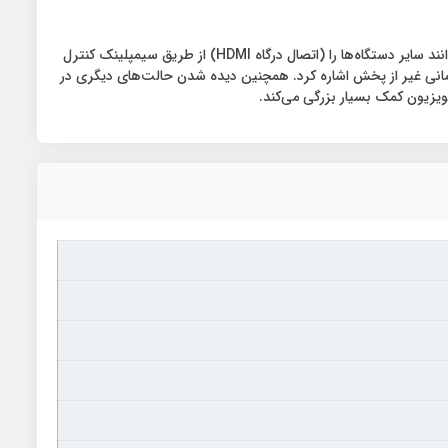
از آنجایی که شرکت تولید کننده تلویزیون Gplus 58PU728N را به قابلیت سیمپلینک مجهز کرده است به همین دلیل کاربران این مدل تلویزیون می‌توانند سایر دستگاه‌ها را (اتصال درگاه HDMI) از طریق سیمپلینک کنترل
Live Play Bac و Digital Recording جهت مشاهده برنامه تلویزیونی در زمانی غیر از پخش اشاره کرد. همچنین دیده شدن حالت‌های دیگری در