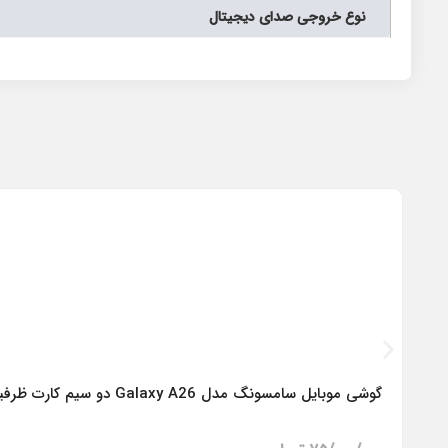
نوع خروجی صدای دیجیتال
گوشی موبایل سامسونگ مدل Galaxy A26 دو سیم کارت ظرفیت 256 گیگابایت و رم 8 گیگابایت – ویتنام