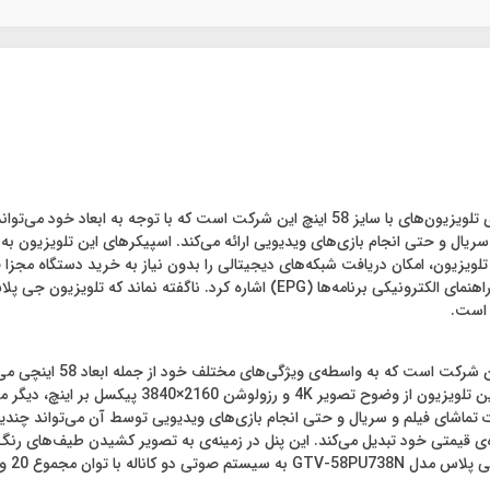
تلویزیون ال ای دی هوشمند جی پلاس مدل GTV-58PU738N از سری تلویزیون‌های با سایز 58 اینچ ای
لویزیون، امکان دریافت شبکه‌های دیجیتالی را بدون نیاز به خرید دستگاه مجزا فرا
 است.
تلویزیون جی پلاس مدل U738N
دلچسب از تماشای فیلم و سریال را ارائه کند. علاوه ب
ر بازه‌ی قیمتی خود تبدیل می‌کند. این پنل در زمینه‌ی به تصویر کشیدن طیف‌های رن