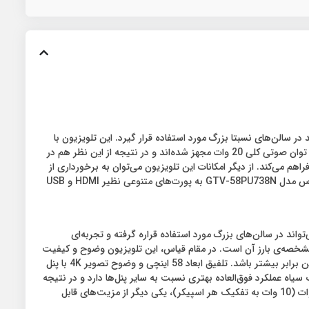
ن شرکت است که با توجه به ابعاد خود می‌تواند در سالن‌های نسبتا بزرگ مورد استفاده قرار گیرد. این تلویزیون با
بهره‌مندی از وضوح تصویر 4K، تجربه‌ای بسیار جذاب از تماشای فیلم و سریال و حتی انجام بازی‌های ویدیویی ارائه می‌کند. اسپیکرهای این تلویزیون به توان صوتی کلی 20 وات مجهز شده‌اند و در نتیجه از این نظر هم در
هم می‌کند. از دیگر امکانات این تلویزیون می‌توان به برخورداری از
شبکه بی‌سیم Wi-Fi، قابلیت ضبط تصاویر در حافظه خارجی (PVR) و راهنمای الکترونیکی برنامه‌ها (EPG) اشاره کرد. ناگفته نماند که تلویزیون جی پلاس مدل GTV-58PU738N به پورت‌های متنوعی نظیر HDMI و USB
GTV-58P، از محصولات پرطرفدار این شرکت است که به واسطه‌ی ویژگی‌های مختلف خود از جمله ابعاد 58 اینچی می‌تواند در سالن‌های بزرگ مورد استفاده قراره گرفته و تجربه‌ای
ر این، بهره‌مندی این تلویزیون از وضوح تصویر 4K و رزولوشن 2160×3840 پیکسل بر اینچ، دیگر مشخصه‌ی بارز آن است. در مقام قیاس، این تلویزیون وضوح و کیفیت
تصویر چهار برابری نسبت به تلویزیون‌های Full HD دارد و طبیعتاً، لذت تماشای فیلم و سریال و حتی انجام بازی‌های ویدیویی توسط آن می‌تواند چندین برابر بیشتر باشد. تلفیق ابعاد 58 اینچی و وضوح تصویر 4K با پنل
گ سیاه عملکرد فوق‌العاده بهتری نسبت به سایر پنل‌ها دارد و در نتیجه
لذت تماشای فیلم در آن دو چندان خواهد بود. مجهز شدن تلویزیون جی پلاس مدل GTV-58PU738N به سیستم صوتی دو کاناله با توان مجموع 20 وات (10 وات به تفکیک هر اسپیکر)، یکی دیگر از مزیت‌های قابل