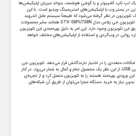
یک لپ تاپ، کامپیوتر و یا گوشی هوشمند، بتواند میزبان اپلیکیشن‌ها
ین در بستر وب یا اپلیکیشن‌های استریمینگ ویدیو است. با این
یک تلویزیون در نظر گرفته می‌شود که طبیعتاً سیستم عامل اندروید
مختص به تلویزیون یا Android TV به دلیل پشتیبانی از طیف گسترده‌ای از اپلیکیشن‌ها، بیش از سایرین کاربردی بوده و محبوبیت دارد. خوشبختانه، تلویزیون جی پلاس مدل GTV-58PU738N همانند سایر محصولات
ن تلویزیون وجود دارد. این امر به دلیل بهره‌مندی این تلویزیون
 خود، عملکرد روانی در وب‌گردی و استفاده از اپلیکیشن‌های مختلف خواهد
 امکانات متعددی را در اختیار دارندگانش قرار می‌دهد. تلویزیون جی
پلاس مدل GTV-58PU738N با قابلیت اتصال بی‌سیم به اینترنت یا Wi-Fi، بهره‌مندی از بلوتوث و مجهز شدن به پورت‌های HDMI، پورت LAN و همچنین USB، از این نظر یک محصول تمام و کمال به شمار می‌رود. در کنار
ن ورودی بهره‌مند هستند را به تلویزیون متصل کرد و از تجربه‌ی
GTV-58PU7 دارای گیرنده دیجیتالی داخلی است، در نتیجه بدون نیاز به خرید دستگاه مجزا می‌توان از طریق آن شبکه‌های