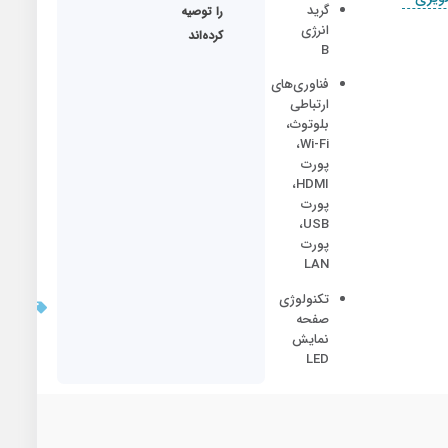
گرید
ما
را توصیه
انرژی
کرده‌اند
B
فناوری‌های
ارتباطی
بلوتوث،
Wi-Fi،
پورت
HDMI،
پورت
USB،
پورت
LAN
بروزر
تکنولوژی
قیمت:
صفحه
10/28
نمایش
LED