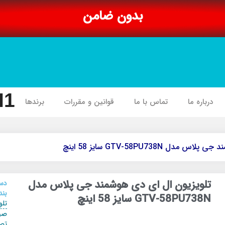
بدون ضامن
I1
درباره ما
تماس با ما
قوانین و مقررات
برندها
 GTV-58PU738N سایز 58 اینچ
تلویزیون ال ای دی هوشمند جی پلاس مدل
دس
بند
GTV-58PU738N سایز 58 اینچ
تلو
صو
تص