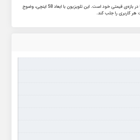
تلویزیون جی پلاس مدل GTV-58PU738N به لطف بهره‌مندی از امکانات وسیع و گسترده در زمینه‌های مختلف، یکی از بهترین و ارزشمندترین گزینه‌ها در بازه‌ی قیمتی خود است. این تلویزیون با ابعاد 58 اینچی، وضوح