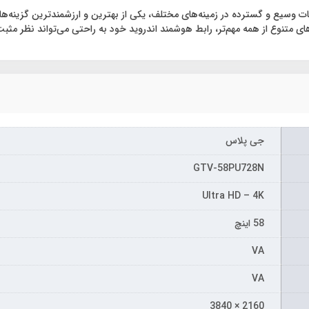
جی پلاس
GTV-58PU728N
Ultra HD – 4K
58 اینچ
VA
VA
2160 × 3840