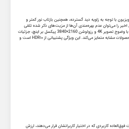
ارد. صفحه نمایش تخت این تلویزیون با توجه به زاویه دید گسترده، همچنین بازتاب نور کمتر و
یر را می‌توان عدم بهره‌مندی آن‌ها از مزیت‌های ذکر شده تلقی
کرد. علاوه بر این، طراحی با حاشیه هرچه کمتر، جلوه‌ی بسیار زیبا و مدرنی به ظاهر این تلویزیون بخشیده است. همانطور که اشاره شد، این تلویزیون با وضوح تصویر 4K و رزولوشن 2160×3840 پیکسل بر اینچ، جزئیات
را با دقت فراوانی به تصویر می‌‌کشد. علاوه بر موضوع وضوح و ابعاد، این تلویزیون دارای ویژگی‌ دیگری در زمینه‌ی تصویر است که آن را از بسیاری از محصولات مشابه متمایز می‌کند. این ویژگی پشتیبانی از HDR۱۰ است و
وق‌العاده کاربردی که در اختیار کاربرانشان قرار می‌دهند، ارزش