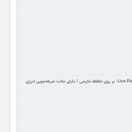
دارای ۲ گیگابایت حافظه رم / قابلیت Time Shift / قابلیت Live Play Back- بر روی حافظه خارجی / دارای حالت صرفه‌جویی انرژی