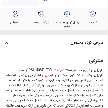
LED
کیفیت
ارسال فوری به سراسر
بازگشت وجه
پشتیبانی
کشور
معرفی کوتاه محصول
معرفی
تلویزیون ال ای دی هوشمند
دوو
مدل DSL-43SF1700 از سری
تلویزیون‌های شرکت دوو است. این
تلویزیون
43 اینچی بوده و هوشمند
است. از این تلویزیون در اتاق‌ها و سالن‌های کوچک می‌توانید استفاده
کنید. این تلویزیون از اندروید 9 بهره می‌برد و پنل آن از نوع IPS است.
این مدل دوو قابليت اتصال بي سيم را دارد. همچنین قابليت ضبط برنامه
هاي تلویزیونی(PVR)، قابليت اجراي فرامين صوتي فارسي، راهنماي
الكترونيكي برنامه های ماشين زمان و قابليت اتصال به شبكه ي بي سيم
و اينترنت تعدادی از امکاناتی است که این تلویزیون ارائه می‌دهد. حافظه