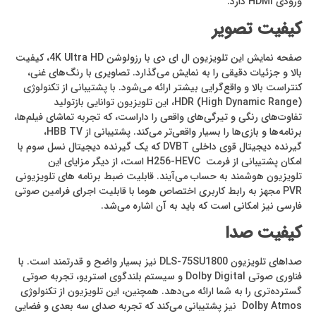
ورودی HDMI دارد.
کیفیت تصویر
صفحه نمایش این تلویزیون ال ای دی با رزولوشن 4K Ultra HD، کیفیت
بالا و جزئیات دقیقی را به نمایش می‌گذارد. تصاویری با رنگ‌های غنی،
کنتراست بالا و واقع‌گرایی بیشتر ارائه می‌شود. با پشتیبانی از تکنولوژی
HDR (High Dynamic Range)، این تلویزیون توانایی بازتولید
تفاوت‌های رنگی و تیرگی‌های واقعی را داراست، که تجربه تماشای فیلم‌ها،
برنامه‌ها و بازی‌ها را بسیار واقعی‌تر می‌کند. پشتیبانی از HBB TV،
گیرنده دیجیتال قوی داخلی DVBT که یک گیرنده دیجیتال نسل سوم با
امکان پشتیبانی از فرمت H256-HEVC است، از دیگر مزایای این
تلویزیون هوشمند به حساب می‌آیند. قابلیت ضبط برنامه های تلویزیونی
PVR مجهز به رابط کاربری اختصاص هوما با قابلیت اجرای فرامین صوتی
فارسی نیز امکانی است که باید به آن اشاره می‌شد.
کیفیت صدا
صداهای تلویزیون DLS-75SU1800 نیز بسیار واضح و قدرتمند است. با
فناوری صوتی Dolby Digital و سیستم بلندگوی استریو، تجربه صوتی
گسترده‌تری را به شما ارائه می‌دهد. همچنین، این تلویزیون از تکنولوژی
Dolby Atmos نیز پشتیبانی می‌کند که تجربه صدای سه بعدی و فضایی