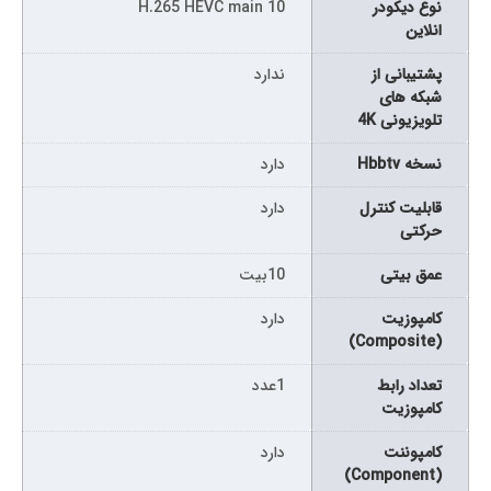
نوع دیکودر
H.265 HEVC main 10
انلاین
پشتیبانی از
ندارد
شبکه های
تلویزیونی 4K
نسخه Hbbtv
دارد
قابلیت کنترل
دارد
حرکتی
عمق بیتی
10بیت
کامپوزیت
دارد
(Composite)
تعداد رابط
1عدد
کامپوزیت
کامپوننت
دارد
(Component)