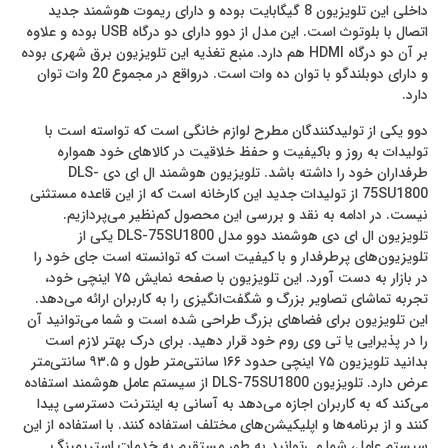
داخلی این تلویزیون 8 گیگابایت بوده و دارای ريموت هوشمند جديد
اتصال با بلوتوث است. این مدل از دوو دارای دو درگاه USB بوده و علاوه
بر آن دو درگاه HDMI هم دارد. منبع تغذیه این تلویزیون برق شهری بوده
و دارای دوبلندگو با توان ده وات است. درواقع در مجموع 20 وات توان
دارد.
دوو یکی از تولیدکنندگان مطرح لوازم خانگی است که تواسته است با
تولیدات به روز و باکیفیت و حفظ خلاقیت در کالاهای خود همواره
طرفداران خود را داشته باشد. تلویزیون هوشمند ال ای دی DLS-
75SU1800 از تولیدات جدید این کارخانه است که از این قاعده مستثنی
نیست. در ادامه به نقد و بررسی این محصول کم‌نظیر می‌پردازیم.
تلویزیون ال ای دی هوشمند دوو مدل DLS-75SU1800 یکی از
تلویزیون‌های پرطرفدار و با کیفیت است که توانسته است جای خود را
در بازار به دست آورد. این تلویزیون با صفحه نمایش ۷۵ اینچی خود،
تجربه تماشای تصاویر بزرگ و شگفت‌انگیزی را به کاربران ارائه می‌دهد.
این تلویزیون برای فضاهای بزرگ طراحی شده است و شما می‌توانید آن
را در پذیرایی یا تی وی روم خود قرار دهید. برای درک بهتر لازم است
بدانید تلویزیون ۷۵ اینچی حدود ۱۶۶ سانتی‌متر طول و ۹۳.۵ سانتی‌متر
عرض دارد. تلویزیون DLS-75SU1800 از سیستم عامل هوشمند استفاده
می‌کند که به کاربران اجازه می‌دهد به آسانی به اینترنت دسترسی پیدا
کنند و از برنامه‌ها و اپلیکیشن‌های مختلف استفاده کنند. با استفاده از این
سیستم عامل، شما می‌توانید به طور مستقیم به خدمات استریمینگ