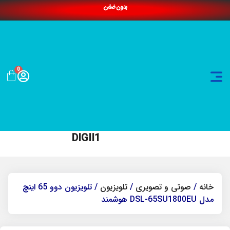
بدون ضامن
0
DIGII1
خانه
/
صوتی و تصویری
/
تلویزیون
/ تلویزیون دوو 65 اینچ
مدل DSL-65SU1800EU هوشمند