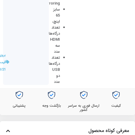
Mirroring،
سایز
65
اینچ،
تعداد
درگاه‌های
HDMI
سه
عدد
بروز
تعداد
قیمت
درگاه‌های
USB
3/21
دو
عدد
کیفیت
ارسال فوری به سراسر
بازگشت وجه
پشتیبانی
کشور
معرفی کوتاه محصول