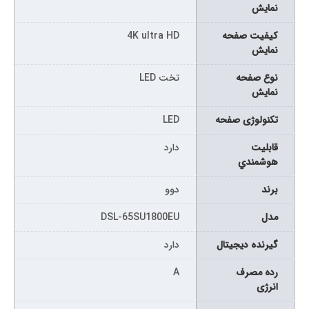
نمايش
كيفيت صفحه
4K ultra HD
نمايش
نوع صفحه
تخت LED
نمايش
تکنولوژی صفحه
LED
قابليت
دارد
هوشمندي
برند
دوو
مدل
DSL-65SU1800EU
گیرنده دیجیتال
دارد
رده مصرف
A
انرژی