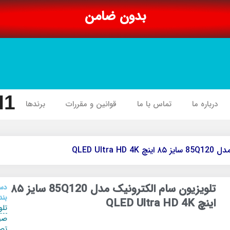
بدون ضامن
I1
درباره ما
تماس با ما
قوانین و مقررات
برندها
QLED Ultr
تلویزیون سام الکترونیک مدل 85Q120 سایز ۸۵
دس
بند
اینچ QLED Ultra HD 4K
تلو
صو
تص