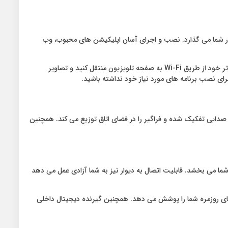
های هوشمند را در اختیار شما می‌ گذارد. نصب و اجرای آسان اپلیکیشن‌ های محبوب، وب‌
قابلیت انتقال تصویر از کامپیوتر و موبایل به تلویزیون از طریق Wi-Fi قابلیت مهم دیگر این تلویزیون می باشد. شما می توانید محتوای موبایل یا کامپیوتر خود از طریق Wi-Fi به صفحه تلویزیون منتقل کنید و تصاویر
تصویر عالی بدون صدایی رسا، کامل نیست. تلویزیون 85 اینچ سام مدل Q120 با توان خروجی 20 وات و سیستم پخش صدای دالبی (Dolby)، صدایی تفکیک‌ شده و فراگیر را در فضای اتاق توزیع می کند. همچنین
زیون سام Q120 سایز 85 اینچ 85Q120 زیبایی خاصی به دکوراسیون منزل شما می‌ بخشد. قابلیت اتصال به دیوار نیز به شما آزادی عمل می‌ دهد
U برای اتصال حافظه‌ های جانبی و ضبط تصاویر نیازهای روزمره شما را پوشش می‌ دهد. همچنین گیرنده دیجیتال داخلی