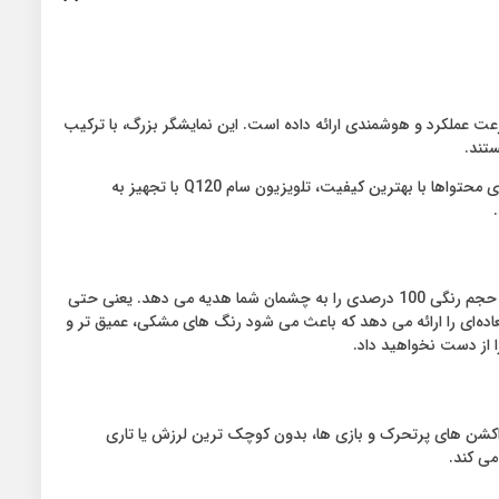
سرعت عملکرد و هوشمندی ارائه داده است. این نمایشگر بزرگ، با ترکیب
تجربه تماشای فیلم و سریال ها در ابعاد بسیار بزرگ 85 اینچ، فراتر از یک تماشای معمولی است و گویی سینما را به اتاق نشیمن می‌ آورد. علاوه بر تماشای محتواها با بهترین کیفیت، تلویزیون سام Q120 با تجهیز به
تکنولوژی QLED در تلویزیون سام 85Q120 در تولید رنگ‌ ها تحولی بزرگ ایجاد کرده است. با استفاده از نقاط کوانتومی Quantum Dots این نمایشگر حجم رنگی 100 درصدی را به چشمان شما هدیه می‌ دهد. یعنی حتی
 ها غنی، دقیق و کاملاً واقعی باقی می‌ مانند. رزولوشن 4K (3840*2160) در کنار پنل VA، کنتراست فوق‌ العاده‌ای را ارائه می‌ دهد که باعث می‌ شود رنگ‌ های مشکی، عمیق‌ تر و
ا از دست نخواهید داد.
ین می‌ کند که صحنه‌ های سریع، اکشن‌ های پرتحرک و بازی‌ ها، بدون کوچک‌ ترین لرزش یا تاری
می کند.