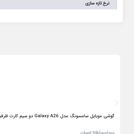
نرخ تازه سازی
گوشی موبایل سامسونگ مدل Galaxy A26 دو سیم کارت ظرفیت 256 گیگابایت و رم 8 گیگابایت – ویتنام
۷۵/۰۰۰/۰۰۰
تومان