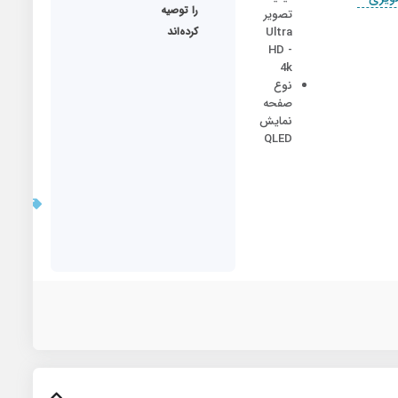
ما
را توصیه
تصویر
Ultra
کرده‌اند
HD -
4k
نوع
صفحه
نمایش
QLED
بروزر
قیمت:
5/5/8