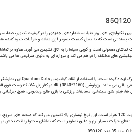
 ترین تکنولوژی‌ های روز دنیا، استانداردهای جدیدی را در کیفیت تصویر، صدا، 
در روشن‌ ترین یا تاریک‌ ترین صحنه‌ ها، رنگ‌
ها، فیلم‌ های سینمایی، مسابقات ورزشی یا بازی‌ های ویدیویی، هیچ جزئیاتی ر
یکی از نقاط قوت تلویزیون سام Q120 سایز 85 اینچ 85Q120 رفرش ریت 120 هرتز است. این نرخ نوسازی بالا تضم
به معنای حرکت بسیار نرم و دقیق تصاویر است که تماشای محتوا را لذت بخش تر 