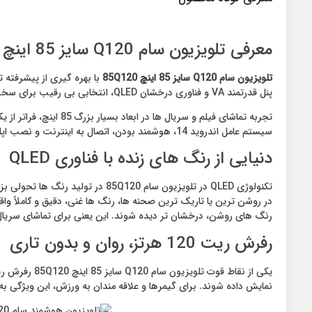
معرفی تلویزیون سام Q120 سایز 85 اینچ 85Q120
تلویزیون سام Q120 سایز 85 اینچ 85Q120
با بهره‌ گیری از پیشرفته‌
پنل قدرتمند VA و فناوری درخشان QLED، انتخابی بی‌ رقیب برای سخت‌ پسندانی است که به دنبال کیفیت تصویر فوق العاده و جزئیات خیره‌ کننده هستند.
سیستم عامل اندروید 14، هوشمند بودن، اتصال به اینترنت و نصب اپلیکیشن های مختلف را فراهم می کند و دروازه ای به دنیای سرگرمی ها می باشد.
دنیایی از رنگ‌ های زنده با فناوری QLED
رنگ‌ های روشن، درخشان‌ تر دیده شوند. این یعنی برای تماشای سریال 
رفرش ریت 120 هرتز، روان و بدون تاری
نمایش داده شوند. برای گیمرها و علاقه‌ مندان به ورزش، این ویژگی 