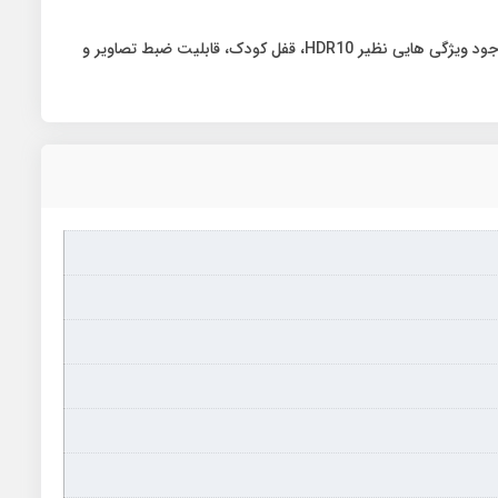
تلویزیون سام Q120 سایز 85 اینچ 85Q120 تنها یک نمایشگر معمولی نیست. بلکه ترکیبی از طراحی زیبا، قدرت تکنولوژی و هوشمندی اندروید است. وجود ویژگی‌ هایی نظیر HDR10، قفل کودک، قابلیت ضبط تصاویر و