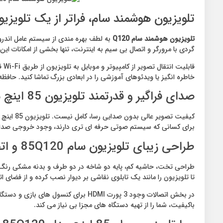
تلویزیون هوشمند سام، فراتر از یک تلویزی
تلویزیون هوشمند سام Q120
گردی با مرورگر و اتصال بی‌ سیم به اینترنت، تنها بخشی از امکانات ا
خاطره‌ انگیز یا ویدئوهای آموزشی را در ابعادی بزرگ تماشا کنید. حافظه 32 گیگابایتی این امکان را فراهم کرده تا با حافظه داخلی کافی، دیگر دغدغه‌ ای برای نصب برنامه‌ های مورد نیاز خود نداشته باش
صدای فراگیر و قدرتمند تلویزیون 85 اینچ سام Q120
برای کسانی که سیستم صوتی حرفه‌ ای‌ تری دارند، وجود خروجی صدای ا
طراحی زیبای تلویزیون سام 85Q120 و اتصالات کاربردی
تا تلویزیون را مانند یک تابلوی نقاشی بر دیوار نصب کرده و از فضای ات
باکیفیت، شما را از تهیه دستگاه‌ های مجزا بی‌ نیاز می‌ کند.