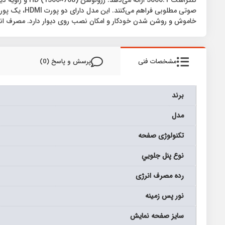
خاموش و روشن شدن خودکار و امکان نصب روی دیوار دارد. مصرف انرژی پایین با گرید +A از دیگر مزایای این تلو
مشخصات فنی
پرسش و پاسخ (0)
برند
مدل
تکنولوژی صفحه
نوع پنل جلويي
رده مصرف انرژی
نور پس زمینه
سايز صفحه نمايش