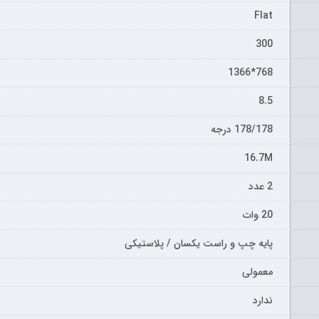
Flat
300
768*1366
8.5
178/178 درجه
16.7M
2 عدد
20 وات
پایه چپ و راست یکسان / پلاستیکی
معمولی
ندارد