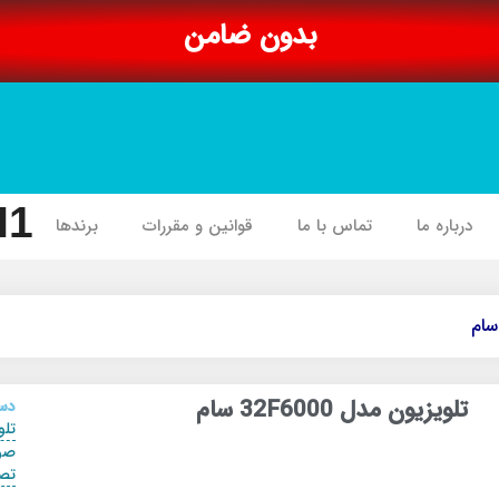
بدون ضامن
I1
درباره ما
تماس با ما
قوانین و مقررات
برندها
تلویزیون مدل 32F6000 سام
دست
تلو
صو
تص