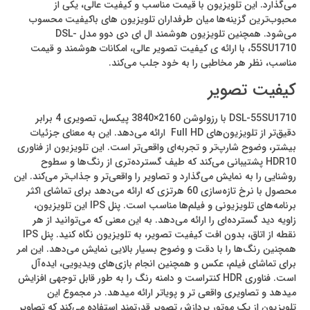
می‌گذارد. این تلویزیون با قیمت مناسب و کیفیت عالی، یکی از
محبوب‌ترین گزینه‌ها میان طرفداران تلویزیون های باکیفیت محسوب
می‌شود. همچنین تلویزیون هوشمند ال ای دی دوو مدل DSL-
55SU1710، با ارائه ی کیفیت تصویر عالی، امکانات هوشمند و قیمت
مناسب، نظر هر مخاطبی را به خود جلب می‌کند.
کیفیت تصویر
DSL-55SU1710 با رزولوشن 2160×3840 پیکسل، تصویری 4 برابر
دقیق‌تر از تلویزیون‌های Full HD ارائه می‌دهد. این به معنای جزئیات
بیشتر، وضوح شارپ‌تر و تجربه‌ای واقعی‌تر است. این تلویزیون از فناوری
HDR10 پشتیبانی می‌کند که طیف گسترده‌تری از رنگ‌ها و سطوح
روشنایی را به نمایش می‌گذارد و تصاویر را واقعی‌تر و جذاب‌تر می‌کند. این
محصول با نرخ تازه‌سازی 60 هرتزی که ارائه می‌دهد برای تماشای اکثر
برنامه‌های تلویزیونی و فیلم‌ها مناسب است. پنل IPS این تلویزیون،
زاویه دید گسترده‌ای را ارائه می‌دهد. به این معنی که می‌توانید از هر
نقطه از اتاق، بدون افت کیفیت تصویر، به تلویزیون نگاه کنید. پنل IPS
همچنین رنگ‌ها را با دقت و وضوح بسیار بالایی نمایش می‌دهد. این امر
برای تماشای فیلم، عکس و همچنین انجام بازی‌های ویدیویی، ایده‌آل
است. فناوری HDR کنتراست و دامنه رنگ را به طور قابل توجهی افزایش
میدهد و تصاویری واقعی تر و پویاتر ارائه میدهد. در مجموع این
تلویزیون از یک موتور پردازش تصویر قدرتمند استفاده می‌کند که تصاویر