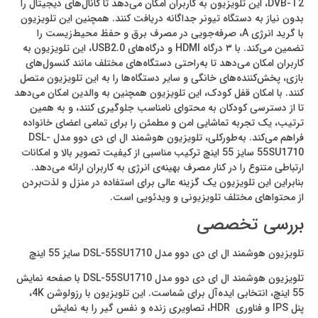
DVB-T2، این تلویزیون به کاربران امکان می‌دهد تا کانال‌های دیجیتال را
بدون نیاز به دستگاه تیونر جداگانه دریافت کنند. همچنین این تلویزیون
با گرید انرژی A، صرفه‌جویی در مصرف برق و حفظ محیط‌زیست را
تضمین می‌کند. با ۳ درگاه HDMI و درگاه‌های USB2.0، این تلویزیون به
کاربران امکان می‌دهد تا به‌راحتی دستگاه‌های مختلف مانند کنسول‌های
بازی، پخش‌کننده‌های خانگی و سایر دستگاه‌ها را به این تلویزیون متصل
کنند. با امکان قفل کودک، این تلویزیون همچنین به والدین امکان می‌دهد
تا از دسترسی کودکان به محتوای نامناسب جلوگیری کنند، و به همین
ترتیب، یک تجربه تماشایی امن و مطمئن را برای تمامی اعضای خانواده
فراهم می‌کند. به‌طورکلی، تلویزیون هوشمند ال‌ ای‌ دی دوو مدل DSL-
55SU1710 سایز 55 اینچ ترکیب مناسبی از کیفیت تصویر بالا و امکانات
ارتباطی متنوع را در کنار مصرف بهینه‌ی انرژی به کاربران ارائه می‌دهد.
بنابراین این تلویزیون یک گزینه عالی برای استفاده در منزل و لذت‌بردن
از محتواهای مختلف تلویزیونی و ویدئویی است.
بررسی تخصصی
تلویزیون هوشمند ال ای دی دوو مدل DSL-55SU1710 سایز 55 اینچ
تلویزیون هوشمند ال ای دی دوو مدل DSL-55SU1710 با صفحه نمایش
55 اینچ، انتخابی ایده‌آل برای شماست. این تلویزیون با رزولوشن 4K،
پنل IPS و فناوری HDR، تصاویری زنده و نفس گیر را به نمایش