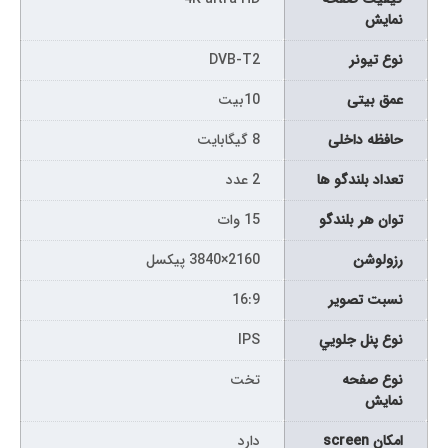
نمايش
نوع تيونر
DVB-T2
عمق بیتی
10بیت
حافظه داخلی
8 گیگابایت
تعداد بلندگو ها
2 عدد
توان هر بلندگو
15 وات
رزولوشن
2160×3840 پیکسل
نسبت تصویر
16:9
نوع پنل جلويي
IPS
نوع صفحه
تخت
نمايش
امکان screen
دارد