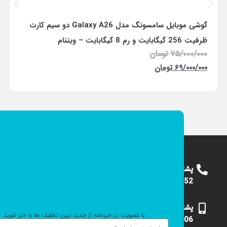
گوشی موبایل سامسونگ مدل Galaxy A26 دو سیم کارت
ظرفیت 256 گیگابایت و رم 8 گیگابایت – ویتنام
۷۵/۰۰۰/۰۰۰
تومان
۶۹/۰۰۰/۰۰۰
تومان
پشتیبانی
09124375652
پشتیبانی
با عضویت در خبرنامه از جدید ترین تخفیف ها با خبر شوید
09101531006