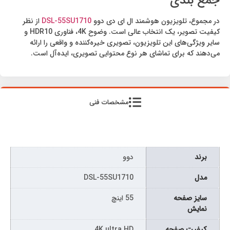
جمع بندی
در مجموع، تلویزیون هوشمند ال ای دی دوو
DSL-55SU1710
از نظر
کیفیت تصویر، یک انتخاب عالی است. وضوح 4K، فناوری HDR10 و
سایر ویژگی‌های این تلویزیون، تصویری خیره‌کننده و واقعی را ارائه
می‌دهند که برای تماشای هر نوع محتوایی تصویری، ایده‌آل است.
مشخصات فنی
برند
دوو
مدل
DSL-55SU1710
سايز صفحه
55 اینچ
نمايش
كيفيت صفحه
4K ultra HD