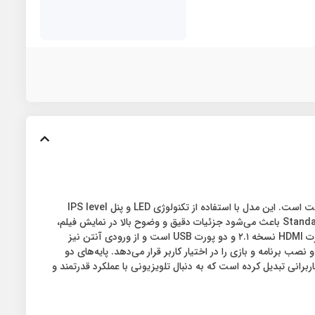
/3/10
تلویزیون ۶۵ اینچ هوشمند سام مدل UA65FU7500SHCHD با طراحی صفحه تخت و گرید انرژی A، گزینه‌ای مدرن و کارآمد برای تجربه تماشای باکیفیت است. این مدل با استفاده از تکنولوژی LED و پنل IPS level
panel، تصاویری با رنگ‌های طبیعی، زاویه دید گسترده و روشنایی یکنواخت ارائه می‌دهد. رزولوشن ۴K در ابعاد ۲۱۶۰×۳۸۴۰ پیکسل و حالت تصویر Standard باعث می‌شود جزئیات دقیق و وضوح بالا در نمایش فیلم،
سریال و بازی حفظ شود. فناوری صوتی Dolby، صدایی شفاف و همه‌جانبه را برای تکمیل تجربه تصویری فراهم می‌سازد. این تلویزیون مجهز به سه پورت HDMI نسخه ۲.۱ و دو پورت USB است و از ورودی آنتن نیز
مل اندروید نسخه ۱۴ با حافظه داخلی ۱۶ گیگابایت، قابلیت‌هایی همچون مرورگر وب، اتصال بی‌سیم از طریق Wi-Fi، بلوتوث و نصب برنامه و بازی را در اختیار کاربر قرار می‌دهد. پایه‌های دو
دل را به انتخابی مناسب برای کاربرانی تبدیل کرده است که به دنبال تلویزیونی با عملکرد قدرتمند و