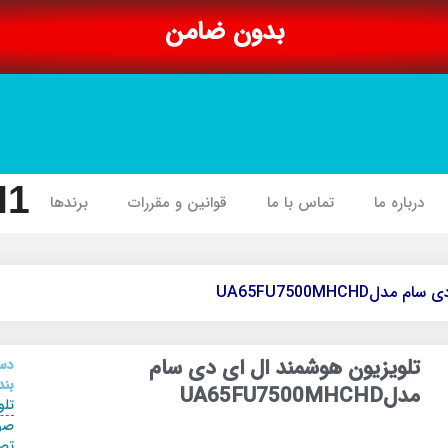
بدون ضامن
I1
درباره ما
تماس با ما
قوانین و مقررات
برندها
UA65FU7500MHCHD
تلویزیون هوشمند ال ای دی سام
دس
بند
مدلUA65FU7500MHCHD
تلو
صو
تص