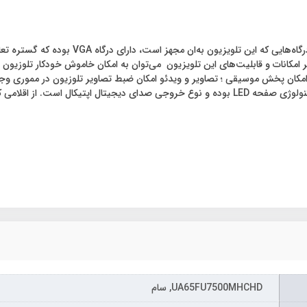
این تلوزیون دارای پنل super MVA و شیار کارت‌
امکانات و قابلیت‌های این تلویزیون می‌توان به امکان خاموش خودکار تلوزیون اش
ن امکان پخش موسیقی ؛ تصاویر و ویدئو امکان ضبط تصاویر تلوزیون در مموری وج
شود می‌توان ریموت کنترل را نام برد.
UA65FU7500MHCHD, سام