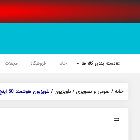
دسته بندی کالا ها
خانه
فروشگاه
مجلات
خانه
/
صوتی و تصویری
/
تلویزیون
/ تلویزیون هوشمند 50 اینچ دوو مدل DSL-50SU1720