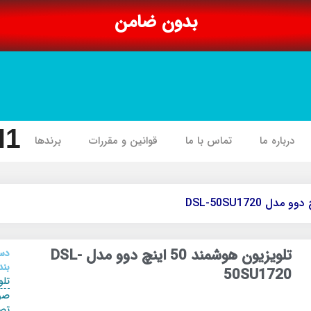
بدون ضامن
I1
درباره ما
تماس با ما
قوانین و مقررات
برندها
تلویزیون هوشمند 50 اینچ دوو مدل DSL-
دس
بند
50SU1720
تلو
صو
تص