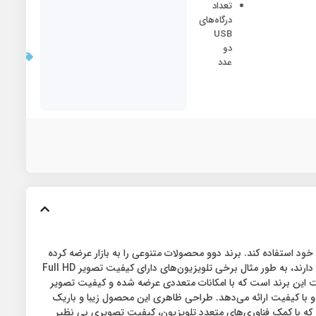
تعداد
درگاه‌های
USB
بروزر
دو
قیمت:
عدد
/2/27
خود استفاده کند. برند دوو محصولات متنوعی را به بازار عرضه کرده
تا هر شخص بسته به توانایی مالی و نیاز خود بتواند گزینه‌ای مناسب را انتخاب و خریداری کند. این مدل‌ها از لحاظ کیفیت تصاویر هم با یکدیگر تفاوت دارند، به طور مثال برخی تلویزیون‌های دارای کیفیت تصویر Full HD
هوشمند دوو مدل DSL-50SU1720 سایز 50 اینچ از جمله تلویزیون‌های با کیفیت این برند است که با امکانات متعددی عرضه شده و کیفیت تصویر
صولات برند دوو است که تصاویری پویا و با کیفیت ارائه می‌دهد. طراحی ظاهری این محصول زیبا و باریک
ن داخلی منزل شما را زیباتر از همیشه می‌کند. کیفیت تصویر تلویزیون ال ای دی هوشمند دوو مدل DSL-50SU1720، Ultra HD است که با کمک فناوری‌های متعدد تلویزیون، کیفیت تصویری بی نظیر