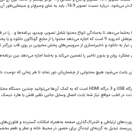
وصف‌نشدنی از محتوا در صفحه نمایش‌های بزرگتر یا از زاویه دید نزدیک‌تر می‌شود. د
فحه این اجازه را به‌شما می‌دهد تا به‌سادگی انواع محتوا شامل تصویر، ویدیو، برنامه‌ها و… ر
بچشید. این تلویزیون ال ای دی هوشمند دوو همچنین مجهز به سیستم‌‌عامل اندروید 9 است که اجازه می‌دهد م
بدون نیاز به دانلود و ذخیره‌سازی از ‌سرویس‌های پخش محبوبی بر روی قاب بزرگت
لکرد روان و بدون تاخیر را تضمین می‌کند و به‌شما اجازه می‌دهد بین برنامه‌
 باعث می‌شود هیچ محتوایی از چشمان‌تان دور نماند تا هر زمانی که دوست داشت
تلویزیون ال ای دی هوشمند دوو DSL-50SU1720 همچنین دارای 2 درگاه USB و 3 درگاه HDMI است ک
نترنت در اغلب مواقع نیاز شما بابت اتصال وسایل جانبی نظیر فلش یا هارد دیسک را