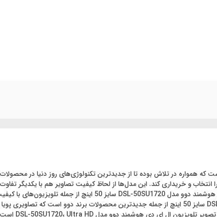
ست که همواره در تلاش بوده تا از جدیدترین تکنولوژی‌های روز دنیا در محصولات 
بوده و برخی از آن از Ultra HD پشتیبانی می‌کنند. تلویزیون ال ای دی 
بسیار بالایی دارد. تلویزیون ال ای دی هوشمند دوو مدل DSL-50SU1720 سایز 50 اینچ از جمله جدیدترین مح
بوده و دکوراسیو