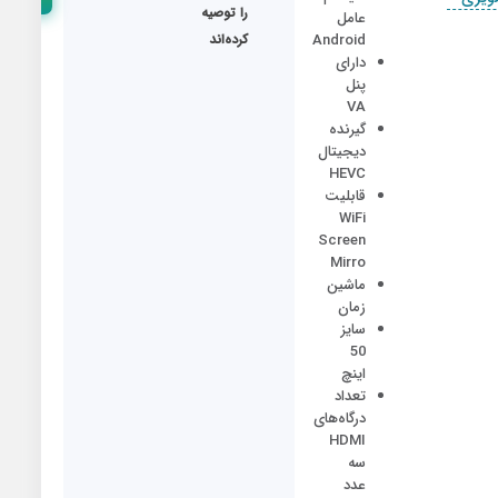
ما
را توصیه
عامل
Android
کرده‌اند
دارای
پنل
VA
گیرنده
دیجیتال
HEVC
قابلیت
WiFi
Screen
Mirro
ماشین
زمان
سایز
50
اینچ
تعداد
درگاه‌های
HDMI
سه
عدد