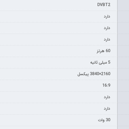
DVBT2
دارد
دارد
دارد
60 هرتز
5 میلی ثانیه
2160×3840 پیکسل
16:9
دارد
دارد
30 وات