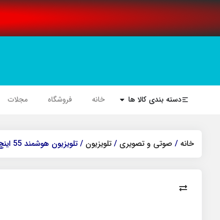
دسته بندی کالا ها
خانه
فروشگاه
مجلات
خانه
/
صوتی و تصویری
/
تلویزیون
/ تلویزیون هوشمند 55 اینچ آیوا (google TV) | aiwa ZQ C3D 55 (2025)