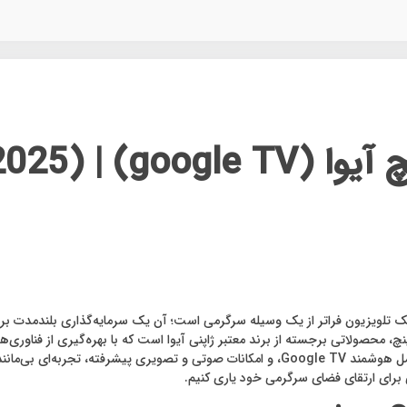
یک تلویزیون فراتر از یک وسیله سرگرمی است؛ آن یک سرمایه‌گذاری بلندمدت ب
یزیون هوشمند aiwa C3D ZQ QLED در اندازه‌های 50 ، 55 و 65 اینچ، محصولاتی برجسته از برند معتبر ژاپنی آیوا اس
به نمایش می‌گذارد. این دستگاه با کیفیت تصویر 4K UHD، سیستم‌عامل هوشمند Google TV، و امکان
ی برای ارتقای فضای سرگرمی خود یاری کنیم.