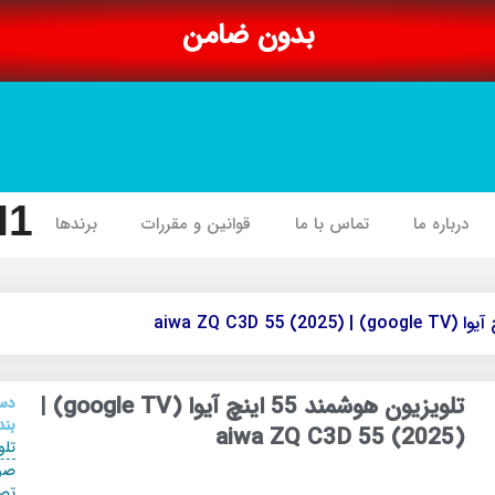
بدون ضامن
I1
درباره ما
تماس با ما
قوانین و مقررات
برندها
تلویزیون هوشمند 55 اینچ آیوا (google TV) |
دس
بند
aiwa ZQ C3D 55 (2025)
تلو
صو
تص