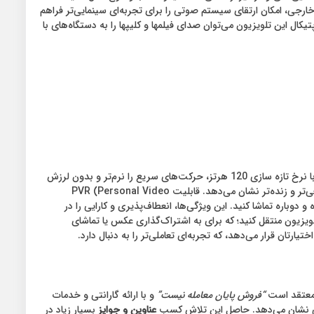
جی، امکان ارتقای سیستم صوتی را برای تجربه‌ای سینمایی‌تر فراهم
ل این تلویزیون می‌‌توان صدای فیلمها و کلیپها را به دستگاه‌های با
تلویزیون آیوا C3D ZQ QLED به پردازنده چهار هسته‌ای قدرتمند و فناوری MEMC (Motion Estimation, Motion Compensation) مجهز شده که با نرخ تازه سازی 120 هرتز، حرکت‌های سریع را نرم‌تر و بدون لرزش
نمایش می‌دهد، مناسب برای گیمرها و طرفداران ورزش. تکنولوژی Wide Color Gamut نیز طیف رنگی گسترده‌تری را ارائه می‌دهد که رنگ‌ها را طبیعی‌تر و زنده‌تر نشان می‌دهد. قابلیت PVR (Personal Video
جازه می‌دهد برنامه‌ها را به صورت موقت ذخیره و دوباره تماشا کنید. این ویژگی‌ها، انعطاف‌پذیری و کارایی را در
ود را به صورت بی‌سیم به تلویزیون منتقل کنید؛ که برای به اشتراک‌گذاری عکس یا تماشای
ه معتقد است
“فروش پایان معامله نیست”
و با ارائه گارانتی و خدمات
عناوین و جوایز
بسیار زیاد در