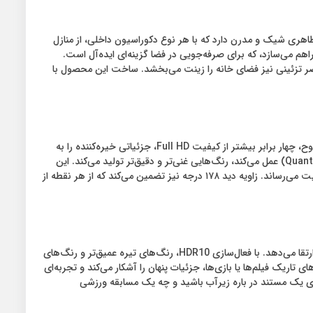
با فریمی باریک و مینیمال، ظاهری شیک و مدرن دارد که با هر نوع دکوراسیون داخلی، از منازل
اهم می‌سازد، که برای صرفه‌جویی در فضا گزینه‌ای ایده‌آل است.
 یک عنصر تزئینی نیز فضای خانه را زینت می‌بخشد. ساخت این محصول با
جزئیاتی که شما را شگفت‌زده می‌کند یکی از برجسته‌ترین ویژگی‌های C3D ZQ، رزولوشن 4K UHD با وضوح ۳۸۴۰×۲۱۶۰ پیکسل است. این سطح از وضوح، چهار برابر بیشتر از کیفیت Full HD، جزئیاتی خیره‌کننده را به
نمایش می‌گذارد که در تماشای فیلم‌ها، مستندها یا بازی‌های ویدیویی به وضوح قابل احساس است. فناوری QLED که بر پایه نقاط کوانتومی (Quantum Dots) عمل می‌کند، رنگ‌هایی غنی‌تر و دقیق‌تر تولید می‌کند. این
نانوکریستال‌های کوچک، با تنظیم نور پس‌زمینه، طیف گسترده‌ای از رنگ‌ها را با خلوص بالا ارائه می‌دهند که تجربه بصری را به سطحی نزدیک به واقعیت می‌رساند. زاویه دید ۱۷۸ درجه نیز تضمین می‌کند که از هر نقطه از
عمق و درخشش بی‌مانند فناوری HDR10 (High Dynamic Range) یکی از نقاط قوت این تلویزیون است که کنتراست و روشنایی را به شکلی بی‌نظیر ارتقا می‌دهد. با فعال‌سازی HDR10، رنگ‌های تیره عمیق‌تر و رنگ‌های
 این قابلیت به‌ویژه در صحنه‌های تاریک فیلم‌ها یا بازی‌ها، جزئیات پنهان را آشکار می‌کند و تجربه‌ای
اده شود، چه در حال تماشای یک مستند در باره زیرآب باشید و چه یک مسابقه ورزشی