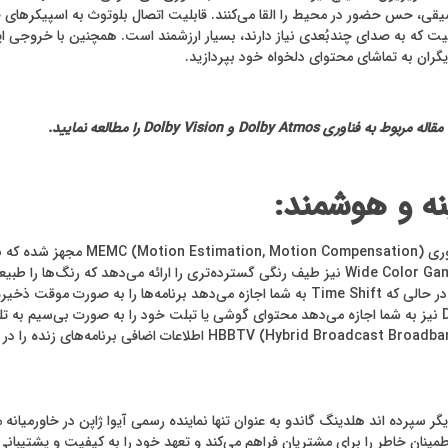
ی، حس حضور در محیط را القا می‌کنند. قابلیت اتصال بلوتوث به اسپیکرهای خار
ت که به صدای چندبُعدی نیاز دارند، بسیار ارزشمند است. همچنین با خروجی اپتیکا
گران به تماشای محتوای دلخواه خود بپردازید.
D و Dolby Vision را مطالعه نمایید.
نه و هوشمند:
Recorder) امکان ضبط برنامه‌ها روی حافظه خارجی را فراهم می‌کند، در حالی که Time Shift به شما ا
استفاده روزمره افزایش می‌دهند. قابلیت Screen Mirroring و DLNA نیز به شما اجازه می‌دهد محتوای گوشی یا تبلت خ
 سپرده اند هلدینگ گاندو به عنوان تنها نماینده رسمی آیوا ژاپن در خاورمیان