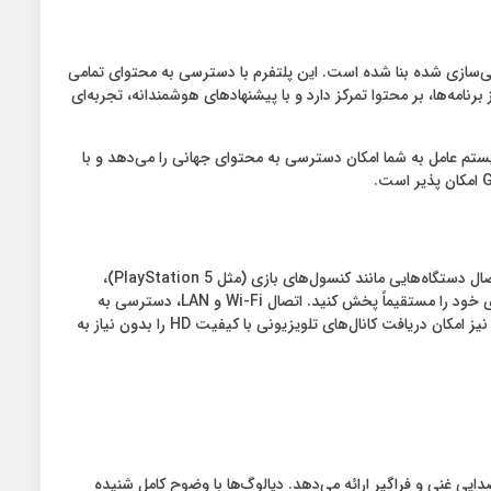
 بدون لگ و شخصی‌سازی شده بنا شده است. این پلتفرم با دسترسی به محتوای تمامی
یک مکان، فرآیند یافتن و تماشای فیلم‌ها و سریال‌های مورد علاقه را به شکلی بی‌سابقه آسان می‌کند. Google TV به غیر از برنامه‌ها، بر محتوا تمرکز دارد و با پیشنهادهای هوشمندانه، تجربه‌ای
‌پذیری را ارائه می‌دهد. این سیستم عامل به شما امکان دسترسی به محتوای جهانی را می‌دهد و با
این تلویزیون با مجموعه‌ای کامل از پورت‌ها و اتصالات، به یک مرکز چندرسانه‌ای تبدیل می‌شود. در نسخه 2025 این محصول، چهار پورت HDMI امکان اتصال دستگاه‌هایی مانند کنسول‌های بازی (مثل PlayStation 5)،
پخش‌کننده‌های Blu-ray یا لپ‌تاپ را فراهم می‌کند. دو پورت USB برای اتصال فلش مموری یا هارد اکسترنال طراحی شده‌اند تا بتوانید مجموعه رسانه‌ای خود را مستقیماً پخش کنید. اتصال Wi-Fi و LAN، دسترسی به
اینترنت پرسرعت را تضمین می‌کند، در حالی که بلوتوث به شما اجازه می‌دهد اسپیکرها یا هدفون‌های خارجی را متصل کنید. گیرنده دیجیتال DVB-T2 نیز امکان دریافت کانال‌های تلویزیونی با کیفیت HD را بدون نیاز به
صدا در کنار تصویر، بخش جدایی‌ناپذیری از تجربه سرگرمی است. تلویزیون 55 اینچ آیوا C3D ZQ QLED با فناوری‌های صوتی Dolby Atmos صدایی غنی و فراگیر ارائه می‌دهد. دیالوگ‌ها با وضوح کامل شنیده