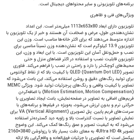
برنامه‌های تلویزیونی و سایر محتواهای دیجیتال است.
ویژگی‌های فنی و ظاهری
تلویزیون دارای ابعاد 1113x653x80 میلی‌متر است. این اعداد
نشان‌دهنده‌ی طول، عرض و ضخامت آن هستند و خبر از یک تلویزیون با
اندازه‌ متوسط می‌دهند که برای اکثر خانه‌ها مناسب است. وزن این
تلویزیون 13.9 کیلوگرم است که نشان‌دهنده‌ وزن نسبتاً مناسبی برای
نصب و حمل‌ونقل آسان این تلویزیون است. با این ابعاد و وزن، این
تلویزیون قابلیت نصب و استفاده در اکثر فضاهای منزل و حتی
محیط‌های کوچک‌تر را دارد و راحتی در نصب را فراهم می‌کند. فناوری
تصویر QLED (Quantum Dot LED) با کیفیت بالا که از نقاط کوانتومی
برای تولید رنگ‌های دقیق و روشن استفاده می‌کند، این باعث می‌شود که
تصاویر با کیفیت واقعی و رنگ‌های پرجزئیات تولید شود. ویژگی MEMC
(Motion Estimation, Motion Compensation) با اضافه‌کردن
فریم‌های اضافی به تصاویر در صفحه‌نمایش، باعث ایجاد تصاویری با
حرکتی نرم و بدون لرزش می‌شود، به‌ویژه در فیلم‌ها و برنامه‌های با
سرعت‌های فریم پایین. پنل تصویری VA (Vertical Alignment) برای
نمایش تصاویر با نسبت کنتراست بالا و زاویه دید گسترده‌تر استفاده
می‌شود که به کیفیت تصویر و عمق رنگ‌ها کمک می‌کند. این وضوح
تصویر 4Ultra HD 4k به معنای دقت بسیار بالا با رزولوشن 3840×2160
پیکسل است که تصاویری با جزئیات فوق‌العاده و واقع‌گرایی بالا ارائه