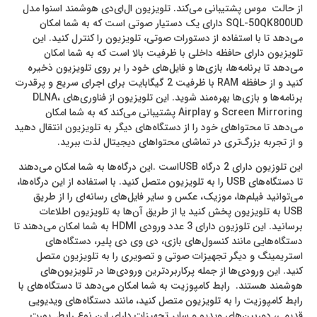
از حالت موس پشتیبانی می‌کند. تلویزیون ال‌ای‌دی هوشمند اسنوا مدل
SQL-50QK800UD دارای یک دستیار صوتی است که به شما امکان
می‌دهد تا با استفاده از دستورات صوتی، تلویزیون را کنترل کنید. این
تلویزیون دارای حافظه داخلی با ظرفیت بالا است که به شما امکان
می‌دهد تا برنامه‌ها، بازی‌ها و فایل‌های خود را بر روی تلویزیون ذخیره
کنید و از حافظه RAM با ظرفیت 2 گیگابایت برای اجرای سریع و پرقدرت
برنامه‌ها و بازی‌ها بهره‌مند شوید. این تلویزیون از فناوری‌های DLNA،
Screen Mirroring و Airplay پشتیبانی می‌کند که به شما امکان
می‌دهد تا محتواهای خود را از دستگاه‌های دیگر به تلویزیون انتقال دهید
و از تجربه‌ بزرگ‌تری در تماشای محتواهای دیجیتال لذت ببرید.
این تلوزیون دارای 2 درگاه USBاست .این درگاه‌ها به شما امکان می‌دهند
تا دستگاه‌های USB را به تلویزیون متصل کنید. با استفاده از این درگاه‌ها،
می‌توانید فیلم‌ها، موزیک، عکس و سایر فایل‌های رسانه‌ای را از طریق
USB به تلویزیون پخش کنید یا از طریق آن‌ها به تلویزیون اطلاعات
برسانید. این تلوزیون دارای 3 عدد ورودی HDMI به شما امکان می‌دهند تا
دستگاه‌هایی مانند کنسول‌های بازی، دی وی دی پلیر، دستگاه‌های
استریمینگ و دیگر تجهیزات صوتی و تصویری را به تلویزیون متصل
کنید. این ورودی‌ها از جمله پرکاربردترین ورودی‌ها در تلویزیون‌های
هوشمند هستند. رابط کامپوزیت به شما امکان می‌دهد تا دستگاه‌های با
رابط کامپوزیت را به تلویزیون متصل کنید، مانند دستگاه‌های ویدیویی
قدیمی، دوربین‌های ویدیو و سایر تجهیزات دارای این نوع رابط. پورت