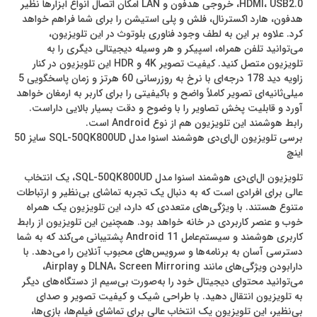
HDMI، USB2.0، خروجی هدفون و LAN امکان اتصال انواع ابزارها نظیر
هدفون، هارد اکسترنال، فلش و پلی استیشن را برای شما فراهم خواهد
کرد. علاوه بر این به لطف وجود فناوری بلوتوث در این تلویزیون،
می‌توانید تلفن همراه، اسپیکر و هر وسیله دیجیتالی دیگری را به
تلویزیون متصل کنید. کیفیت تصویر 4K و HDR این تلویزیون در کنار
زاویه دید 178 درجه‌ای با نرخ به روزرسانی 60 هرتز و زمان پاسخگویی 5
میلی‌ثانیه‌ای تصویر کاملاً واضح و باکیفیتی را برای کاربر به ارمغان خواهد
آورد و قابلیت پخش تصاویر را با وضوح و دقت بسیار بالایی داراست.
رابط هوشمند این تلویزیون هم از نوع Android است.
برسی تلویزیون ال‌ای‌دی هوشمند اسنوا مدل SQL-50QK800UD سایز 50
اینچ
تلویزیون ال‌ای‌دی هوشمند اسنوا مدل SQL-50QK800UD، یک انتخاب
عالی برای افرادی است که به دنبال یک تجربه تماشای بی‌نظیر و ارتباطات
متنوع هستند. با ویژگی‌های متعددی که دارد، این تلویزیون یک همراه
خوب و عنصر کاربردی در خانه خواهد بود. همچنین این تلویزیون از رابط
کاربری هوشمند و سیستم‌عامل Android 11 پشتیبانی می‌کند که به شما
دسترسی آسان به برنامه‌ها و سرویس‌های محبوب آنلاین را می‌دهد. با
دارابودن ویژگی‌های مانند DLNA، Screen Mirroring و Airplay،
می‌توانید محتوای دیجیتال خود را به‌صورت بی‌سیم از دستگاه‌های دیگر
به تلویزیون انتقال دهید. با طراحی شیک و کیفیت تصویر و صدای
بی‌نظیر، این تلویزیون یک انتخاب عالی برای تماشای فیلم‌ها، بازی‌ها،