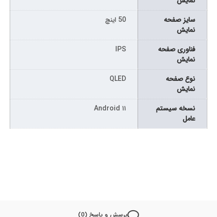
نمايش
سايز صفحه
50 اینچ
نمايش
فناوری صفحه
IPS
نمایش
نوع صفحه
QLED
نمايش
نسخه سیستم
Android ۱۱
عامل
پرسش و پاسخ (0)