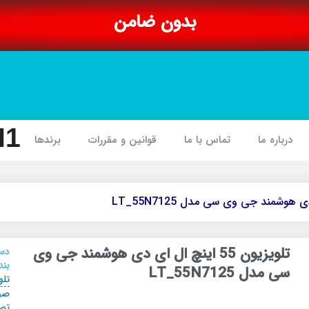
بدون ضامن
I1
درباره ما
تماس با ما
قوانین و مقررات
برندها
تلویزیون 55 اینچ ال ای دی هوشمند جی وی
دس
بند
سی مدل LT_55N7125
تلو
صو
تص