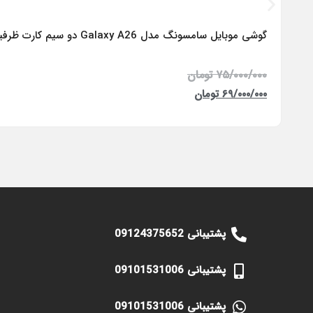
گوشی موبایل سامسونگ مدل Galaxy A26 دو سیم کارت ظرفیت 256 گیگابایت و رم 8 گیگابایت – ویتنام
۷۵/۰۰۰/۰۰۰
تومان
۶۹/۰۰۰/۰۰۰
تومان
پشتیبانی 09124375652
پشتیبانی 09101531006
پشتیبانی 09101531006