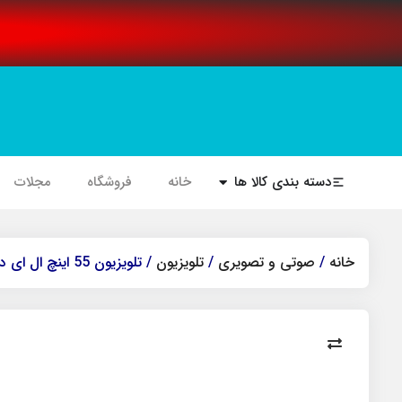
دسته بندی کالا ها
خانه
فروشگاه
مجلات
خانه
/
صوتی و تصویری
/
تلویزیون
/ تلویزیون 55 اینچ ال ای دی هوشمند جی وی سی مدل LT_55N7125