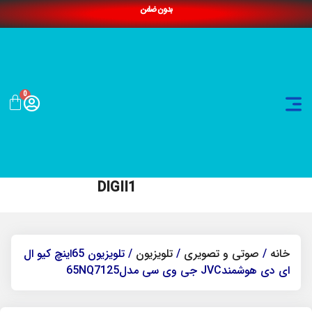
بدون ضامن
0
DIGII1
خانه
/
صوتی و تصویری
/
تلویزیون
/ تلویزیون 65اینچ کیو ال
ای دی هوشمندJVC جی وی سی مدل65NQ7125