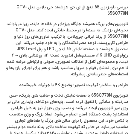
بررسی تلویزیون 65 اینچ ال ای دی هوشمند جی پلاس مدل GTV-
65SQ778N
تلویزیون‌های بزرگ همیشه جایگاه ویژه‌ای در خانه‌ها دارند، زیرا می‌توانند
تجربه‌ای نزدیک به سینما را در محیط خانگی ایجاد کنند. مدل GTV-
65SQ778N از برند ایرانی جی‌پلاس، با ترکیب فناوری‌های روز دنیا و
طراحی کاربرپسند، توجه مصرف‌کنندگان را به خود جلب می‌کند. این
محصول هوشمند با صفحه‌نمایش ۶۵ اینچی LED و پنل IPS Level،
رزولوشن ۴K UHD، سیستم‌عامل اندروید نسخه ۱۴، روشنایی بالای ۴۰۰
نیت، و مجموعه‌ای کامل از امکانات تصویری، صوتی و ارتباطی عرضه شده
تا هم برای تماشای فیلم و سریال مناسب باشد و هم برای اجرای بازی‌ها و
استفاده‌های چندرسانه‌ای پیشرفته.
طراحی و ساختار؛ کیفیت تصویر: وضوح ۴K با جزئیات خیره‌کننده
تلویزیون 65SQ778N با صفحه‌نمایش تخت و حاشیه‌های باریک، حس
مدرنیته و سادگی را تلفیق کرده است. پایه‌های دوشاخه، پایداری عالی بر
روی میز تلویزیون ایجاد می‌کنند و نصب روی دیوار نیز به دلیل طراحی
استاندارد پشت دستگاه آسان انجام می‌شود. ابعاد بزرگ و وزن متناسب
با کلاس خود، این محصول را برای سالن‌های بزرگ یا فضاهای تجاری
مناسب می‌سازد، در حالی که کیفیت ساخت بالای بدنه باعث دوام بیشتر
در استفاده طولانی‌مدت می‌شود. رزولوشن ۲۱۶۰x۳۸۴۰ پیکسل همراه با