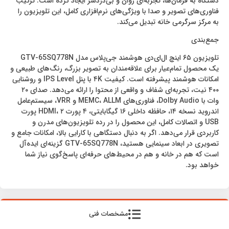
دستگاه به فرمان‌ها، تجربه‌ای روان و بی‌دردسر ایجاد کرده است. ترکیب
فناوری‌های تصویر و صدا با ویژگی‌های نرم‌افزاری کامل، این تلویزیون را
به مرکز سرگرمی خانه تبدیل می‌کند.
جمع‌بندی
تلویزیون ۶۵ اینچ ال‌ای‌دی هوشمند جی‌پلاس مدل GTV-65SQ778N
یک محصول تمام‌عیار برای علاقه‌مندان به تصویر بزرگ، رنگ‌های طبیعی و
امکانات هوشمند پیشرفته است. کیفیت ۴K با پنل IPS Level و روشنایی
۴۰۰ نیت، تجربه‌ای شفاف و واقعی از محتوا را ارائه می‌دهد. صدای ۲۰
وات با Dolby Audio، فناوری‌های MEMC، ALLM و VRR، سیستم‌عامل
اندروید نسخه ۱۴، حافظه داخلی ۱۶ گیگابایتی، ۴ پورت HDMI، ۲ پورت
USB و اتصالات کامل، این محصول را در رده تلویزیون‌های مدرن و
کاربردی قرار می‌دهد. اگر به دنبال دستگاهی با کارایی بالا، امکانات جامع و
تصویری در ابعاد سینمایی هستید، GTV-65SQ778N گزینه‌ای ایده‌آل
است که هم در خانه و هم در محیط‌های حرفه‌ای پاسخ‌گوی نیاز شما
خواهد بود.
مشخصات فنی