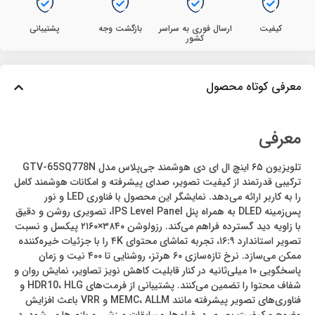
کیفیت
ارسال فوری به سراسر
بازگشت وجه
پشتیبانی
کشور
معرفی کوتاه محصول
معرفی
تلویزیون ۶۵ اینچ ال ای دی هوشمند جی‌پلاس مدل GTV-65SQ778N
ترکیبی قدرتمند از کیفیت تصویر، صدای پیشرفته و امکانات هوشمند کامل
را به کاربر ارائه می‌دهد. نمایشگر این محصول با فناوری LED و نور
پس‌زمینه DLED به همراه پنل IPS Level Panel، تصویری روشن و دقیق
با زاویه دید گسترده فراهم می‌کند. رزولوشن ۳۸۴۰×۲۱۶۰ پیکسل و نسبت
تصویر استاندارد ۱۶:۹، تجربه تماشای محتوای ۴K را با جزئیات خیره‌کننده
ممکن می‌سازد. نرخ تازه‌سازی ۶۰ هرتز، روشنایی تا ۴۰۰ نیت و زمان
پاسخگویی ۱۰ میلی‌ثانیه در کنار قابلیت کاهش نویز تصاویر، نمایش روان و
شفاف محتوا را تضمین می‌کنند. پشتیبانی از فرمت‌های HDR10، HLG و
فناوری‌های تصویر پیشرفته مانند MEMC، ALLM و VRR باعث افزایش