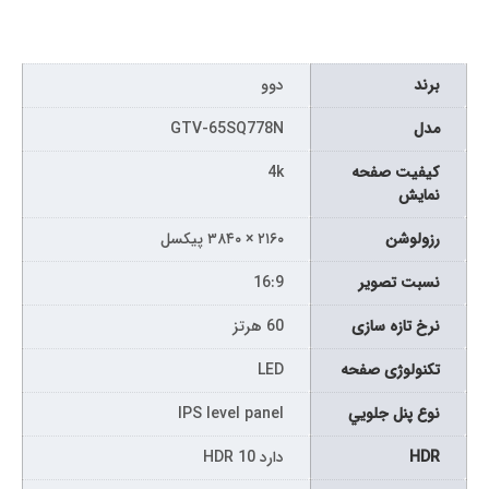
برند
دوو
مدل
GTV-65SQ778N
كيفيت صفحه
4k
نمايش
رزولوشن
۲۱۶۰ × ۳۸۴۰ پیکسل
نسبت تصویر
16:9
نرخ تازه سازی
60 هرتز
تکنولوژی صفحه
LED
نوع پنل جلويي
IPS level panel
HDR
دارد HDR 10