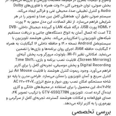
وضوح و کیفیت بصری در فیلم‌ها، مسابقات ورزشی و بازی‌ها می‌شود. در
بخش صوتی، توان خروجی کلی ۲۰ وات همراه با فناوری‌های Dolby
Audio و کنترل تطبیقی صدا، محیطی غنی و فراگیر ایجاد می‌کند.
سیستم صوتی دقیق آن، هماهنگی کامل بین صدا و تصویر را در هر
شرایطی فراهم می‌سازد. از نظر اتصالات، این مدل مجهز به ۴ پورت
HDMI، ۲ پورت USB، درگاه شبکه LAN و گیرنده دیجیتال داخلی DVB-
T2 است که اتصال آسان به انواع دستگاه‌های جانبی و دریافت مستقیم
شبکه‌های تلویزیونی را امکان‌پذیر می‌کند. بخش هوشمند تلویزیون با
سیستم‌عامل Android نسخه ۱۴.۰ و حافظه داخلی ۱۶ گیگابایت به همراه
۲ گیگابایت حافظه RAM، اجرای روان برنامه‌ها و بازی‌ها را تضمین
می‌نماید. امکاناتی نظیر Wi-Fi، بلوتوث، مرورگر وب، پخش آینه‌ای
(Screen Mirroring)، قابلیت نصب برنامه و بازی، Time Shift،
Digital Recording و پخش موسیقی، تجربه‌ای کامل را برای کاربر
فراهم می‌آورد. وجود ریموت کنترل هوشمند با قابلیت Air Mouse نیز
کنترل سریع و آسان تلویزیون را ممکن می‌سازد. طراحی مدرن با پایه دو
شاخه مستحکم، امکان نصب روی دیوار و منبع انرژی AC ۲۲۰-۲۴۰V,
۵۰/۶۰Hz، این محصول را برای استفاده در محیط‌های خانگی و کاری
ایده‌آل کرده است. تلویزیون GTV-65SQ778N با ترکیب تصویر ۴K،
صدای فوق‌العاده و امکانات هوشمند گسترده، تجربه‌ای کامل از سرگرمی و
بهره‌وری را به کاربر ارائه می‌دهد.
بررسی تخصصی