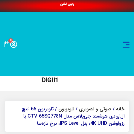
بدون ضامن
0
DIGII1
خانه
/
صوتی و تصویری
/
تلویزیون
/ تلویزیون 65 اینچ
ال‌ای‌دی هوشمند جی‌پلاس مدل GTV-65SQ778N با
رزولوشن 4K UHD، پنل IPS Level، نرخ تازه‌سا