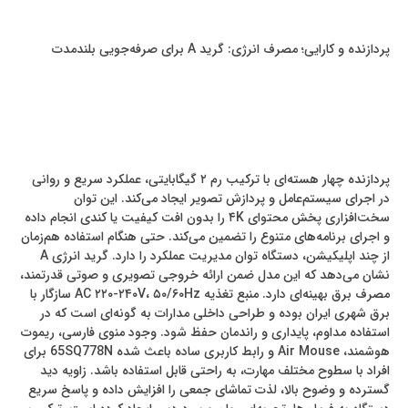
پردازنده و کارایی؛ مصرف انرژی: گرید A برای صرفه‌جویی بلندمدت
پردازنده چهار هسته‌ای با ترکیب رم ۲ گیگابایتی، عملکرد سریع و روانی
در اجرای سیستم‌عامل و پردازش تصویر ایجاد می‌کند. این توان
سخت‌افزاری پخش محتوای ۴K را بدون افت کیفیت یا کندی انجام داده
و اجرای برنامه‌های متنوع را تضمین می‌کند. حتی هنگام استفاده هم‌زمان
از چند اپلیکیشن، دستگاه توان مدیریت عملکرد را دارد. گرید انرژی A
نشان می‌دهد که این مدل ضمن ارائه خروجی تصویری و صوتی قدرتمند،
مصرف برق بهینه‌ای دارد. منبع تغذیه AC ۲۲۰-۲۴۰V، ۵۰/۶۰Hz سازگار با
برق شهری ایران بوده و طراحی داخلی مدارات به گونه‌ای است که در
استفاده مداوم، پایداری و راندمان حفظ شود. وجود منوی فارسی، ریموت
هوشمند، Air Mouse و رابط کاربری ساده باعث شده 65SQ778N برای
افراد با سطوح مختلف مهارت، به راحتی قابل استفاده باشد. زاویه دید
گسترده و وضوح بالا، لذت تماشای جمعی را افزایش داده و پاسخ سریع