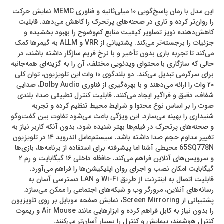
این مدل با زمان پاسخ‌گویی ۱۰ میلی‌ثانیه و فناوری MEMC نمایش حرکت
را روان‌تر کرده و تاری در صحنه‌های پرتحرک را کاهش می‌دهد. قابلیت
کاهش‌دهنده نویز تصاویر کیفیت منابع کم‌وضوح را بهبود بخشیده و
جزئیات را برجسته‌تر می‌کند. پشتیبانی از VRR و ALLM به گیمرها کمک
می‌کند تا تجربه بازی بدون تأخیر و با نرخ فریم سازگار داشته باشند، در
حالی که سازگاری با محتوای ویدئویی مختلف، آن را به گزینه‌ای همه‌جانبه
برای سرگرمی تبدیل می‌کند. دو بلندگوی ۱۰ وات این تلویزیون، توان کلی
۲۰ وات را ارائه می‌دهند و با بهره‌گیری از فناوری Dolby Audio، صدایی
شفاف، دقیق و فراگیر ایجاد می‌کنند. قابلیت کنترل تطبیقی صدا، بلندی
صوت را بر اساس نوع محتوا و شرایط محیط تنظیم کرده و تجربه
شنیداری را بهینه می‌سازد. این ویژگی باعث می‌شود تفاوت بین گفت‌وگو
و صحنه‌های پرتحرک در فیلم‌ها بهتر شنیده شود، بدون آنکه کاربر نیاز به
تغییر مداوم حجم صدا داشته باشد. سیستم‌عامل اندروید ۱۴ در تلویزیون
65SQ778N محیطی آشنا اما پیشرفته برای استفاده از برنامه‌ها، بازی‌ها
و سرویس‌های آنلاین فراهم می‌کند. حافظه داخلی ۱۶ گیگابایت و رم ۲
گیگابایت امکان نصب و اجرای روان اپلیکیشن‌ها را فراهم می‌آورد.
قابلیت اتصال به اینترنت از طریق Wi-Fi و LAN دسترسی آسان به
رسانه‌های آنلاین، مرورگر وب و شبکه‌های اجتماعی را ممکن می‌سازد.
پشتیبانی از Screen Mirroring، نمایش صفحه موبایل بر روی تلویزیون
را بدون نیاز به کابل فراهم کرده و ابزارهایی مانند Air Mouse و ریموت
کنترل هوشمند، پیمایش و کنترل را بسیار آسان‌تر می‌کنند.