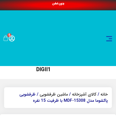
بدون ضامن
0
DIGII1
خانه
/
کالای آشپزخانه
/
ماشین ظرفشویی
/ ظرفشویی
پاکشوما مدل MDF-15308 با ظرفیت 15 نفره