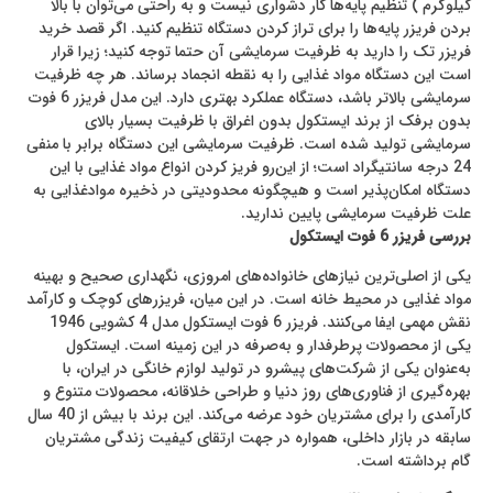
کیلوگرم ) تنظیم پایه‌ها کار دشواری نیست و به راحتی می‌توان با بالا
بردن فریزر پایه‌ها را برای تراز کردن دستگاه تنظیم کنید. اگر قصد خرید
فریزر تک را دارید به ظرفیت سرمایشی آن حتما توجه کنید؛ زیرا قرار
است این دستگاه مواد غذایی را به نقطه انجماد برساند. هر چه ظرفیت
سرمایشی بالاتر باشد، دستگاه عملکرد بهتری دارد. این مدل فریزر 6 فوت
بدون برفک از برند ایستکول بدون اغراق با ظرفیت بسیار بالای
سرمایشی تولید شده است. ظرفیت سرمایشی این دستگاه برابر با منفی
24 درجه سانتیگراد است؛ از این‌رو فریز کردن انواع مواد غذایی با این
دستگاه امکان‌پذیر است و هیچگونه محدودیتی در ذخیره موادغذایی به
علت ظرفیت سرمایشی پایین ندارید.
بررسی فریزر 6 فوت ایستکول
یکی از اصلی‌ترین نیازهای خانواده‌های امروزی، نگهداری صحیح و بهینه
مواد غذایی در محیط خانه است. در این میان، فریزرهای کوچک و کارآمد
نقش مهمی ایفا می‌کنند. فریزر 6 فوت ایستکول مدل 4 کشویی 1946
یکی از محصولات پرطرفدار و به‌صرفه در این زمینه است. ایستکول
به‌عنوان یکی از شرکت‌های پیشرو در تولید لوازم خانگی در ایران، با
بهره‌گیری از فناوری‌های روز دنیا و طراحی خلاقانه، محصولات متنوع و
کارآمدی را برای مشتریان خود عرضه می‌کند. این برند با بیش از 40 سال
سابقه در بازار داخلی، همواره در جهت ارتقای کیفیت زندگی مشتریان
گام برداشته است.