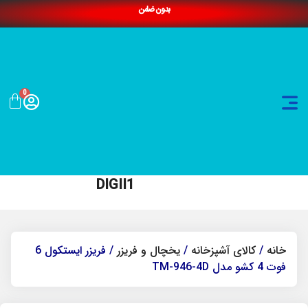
بدون ضامن
0
DIGII1
خانه
/
کالای آشپزخانه
/
یخچال و فریزر
/ فریزر ایستکول 6
فوت 4 کشو مدل TM-946-4D