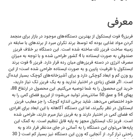
معرفی
فریزر6 فوت ایستکول از بهترین دستگاه‌های موجود در بازار برای منجمد
کردن مواد غذایی بوده که توسط برند تکران مبرد از برندهای با سابقه در
زمینه ساخت فريزر تك ساخته شده است. این دستگاه بر خلاف فريزر
صندوقي به صورت ایستاده با 4 کشور طراحی شده و با توجه به میزان
مصرف انرژی در دسته فریزرهای میان رده قرار دارد.‌ فریزر 6 فوت برند
ایستکول با ظرفیت پایین و به صورت ایستاده طراحی شده است؛ از این
رو وزن کم و ابعاد کوچکی دارد و برای آشپزخانه‌های کوچک بسیار ایده‌آل
است. اگر فضای زیادی در اختیار ندارید و به یک فریزر تک نیاز دارید،
خرید این محصول را به شما توصیه می‌کنیم. این محصول در ارتفاع 88،
پهنای 54 و عمق 50 سانتی‌متر تولید می‌شود؛ از این‌رو فضای کمی را به
خود اختصاص می‌دهد. شاید برخی اندازه کوچک را جز معایب فریزر
ایستکول در نظر بگیرند، اما این دستگاه آگاهانه با این ابعاد برای افرادی
که فضای کمی در اختیار دارند و به فریزر نیاز مبرم دارند، طراحی شده
است. فریز تک ایستکول مجهز به پایه قابل تنظیم است. به کمک این
پایه‌ها می‌توان این دستگاه را به آسانی در جای مدنظر قرار داد و به
راحتی تراز کرد. از آنجایی که وزن این دستگاه نیز بسیار کم است ( 30