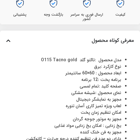
کیفیت
ارسال فوری به سراسر
بازگشت وجه
پشتیبانی
کشور
معرفی کوتاه محصول
مدل محصول :تاکنو گلد O115 Tacno gold
نوع کارکرد :برق
ابعاد محصول : 60×60 سانتیمتر
برنامه پخت :12 برنامه
صفحه کلید :تمام لمسی
نمای محصول :شیشه مشکی
مجهز به نمایشگر دیجیتال
لعاب ویژه تمیز کاری آسان تنوره
امکان تنظیم زمان پخت
مجهز به موتور جوجه گردان
یخ زدایی : امکان یخ زدایی مواد غذایی
مجهز به فن خنک کننده
دارای دو عدد فن تنظیم کننده درجه حرارت – کانوکشن