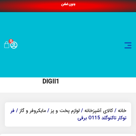
بدون ضامن
0
DIGII1
خانه
/
کالای آشپزخانه
/
لوازم پخت و پز
/
مایکروفر و گاز
/ فر
توکار تاکنوگلد O115 برقی