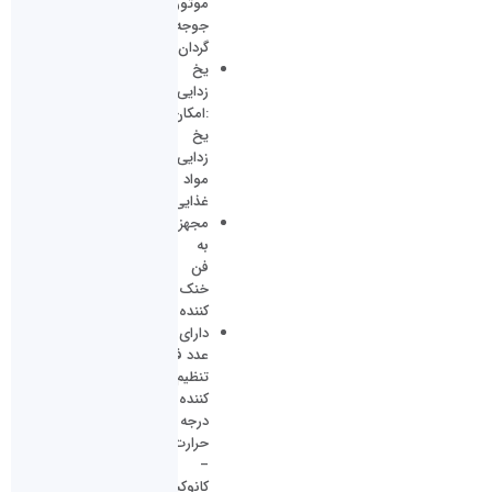
موتور
جوجه
گردان
یخ
زدایی
:امکان
یخ
زدایی
مواد
غذایی
مجهز
به
فن
خنک
کننده
دارای دو
عدد فن
تنظیم
کننده
درجه
حرارت
–
کانوکشن