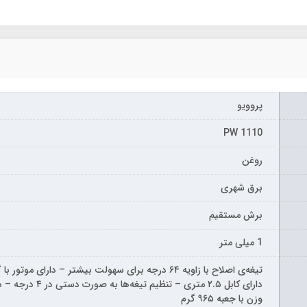
پروویو
PW 1110
روغن
برق شهری
برش مستقیم
1 میلی متر
دارای کابل ۲.۵ م
وزن با جعبه ۹۶۵ گرم