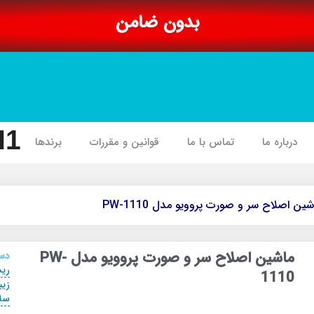
بدون ضامن
I1
درباره ما
تماس با ما
قوانین و مقررات
برندها
ین اصلاح سر و صورت پروویو مدل PW-1110
ماشین اصلاح سر و صورت پروویو مدل PW-
دست
ری
1110
زیب
سل
,