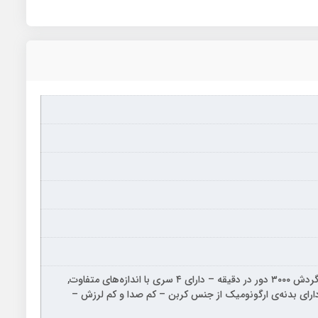
تیغه‌ی اصلاح با زاویه ۶۴ درجه برای سهولت بیشتر – دارای موتور با گردش ۳۰۰۰ دور در دقیقه – دارای ۴ سری با اندازه‌های متفاوت,
تری – تنظیم تیغه‌ها به صورت دستی در ۴ درجه – دارای بدنه‌ی ارگونومیک از جنس کربن – کم صدا و کم لرزش –