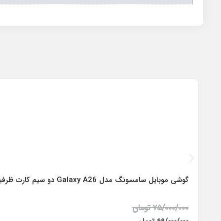
گوشی موبایل سامسونگ مدل Galaxy A26 دو سیم کارت ظرفیت 256 گیگابایت و رم 8 گیگابایت – ویتنام
۷۵/۰۰۰/۰۰۰
تومان