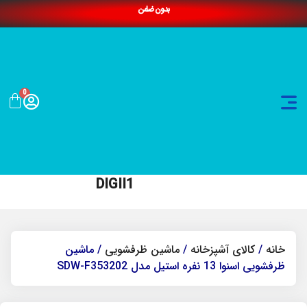
بدون ضامن
0
DIGII1
خانه
/
کالای آشپزخانه
/
ماشین ظرفشویی
/ ماشین
ظرفشویی اسنوا 13 نفره استیل مدل SDW-F353202