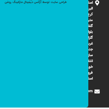
استان
طراحی سایت
توسط
آژانس دیجیتال مارکتینگ
روشن
البرز
کرج ۴۵
متری
گلشهر
بلوار
گلزار
غربی
جنب
سازمان
انتقال
خون
فروشگاه
اسنوا
Digione1360@gmail.com