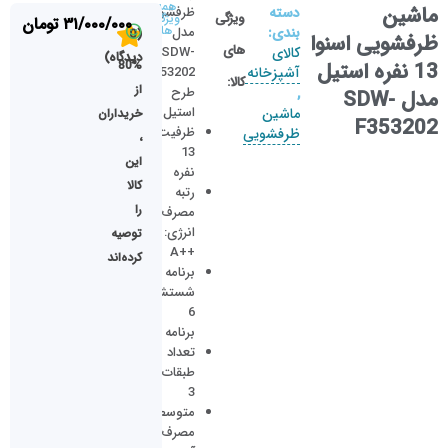
همه
ماشین
دسته
ظرفشویی
ویژگی
ویژگی
۳۱/۰۰۰/۰۰۰
تومان
ها
بندی:
مدل
(0
ظرفشویی اسنوا
های
کالای
SDW-
دیدگاه)
13 نفره استیل
80%
آشپزخانه
F353202:
کالا:
از
طرح
,
مدل SDW-
استیل
ماشین
خریداران
F353202
ظرفیت:
ظرفشویی
،
13
این
نفره
کالا
رتبه
را
مصرف
انرژی:
توصیه
++A
کرده‌اند
برنامه
شستشو:
6
برنامه
تعداد
طبقات:
3
متوسط
مصرف