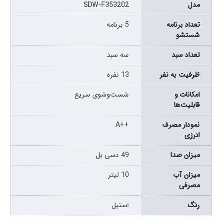
مدل
SDW-F353202
تعداد برنامه
5 برنامه
شستشو
تعداد سبد
سه سبد
ظرفیت به نفر
13 نفره
امکانات و
شست‌وشوی سریع
قابلیت‌ها
نمودار مصرف
++A
انرژی
میزان صدا
49 دسی بل
میزان آب
10 لیتر
مصرفی
رنگ
استیل