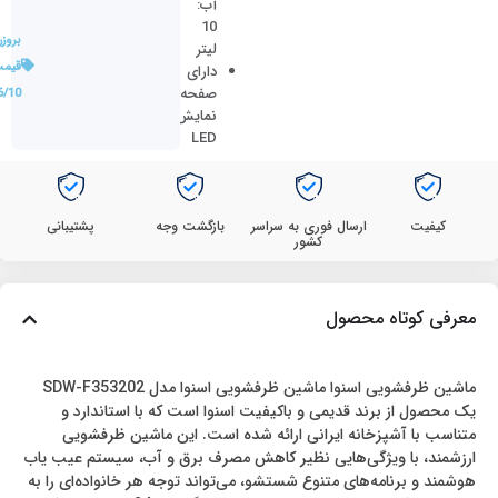
آب:
10
بروز
لیتر
قیمت
دارای
صفحه
6/10
نمایش
LED
کیفیت
ارسال فوری به سراسر
بازگشت وجه
پشتیبانی
کشور
معرفی کوتاه محصول
ماشین ظرفشویی اسنوا ماشین ظرفشویی اسنوا مدل SDW-F353202
یک محصول از برند قدیمی و باکیفیت اسنوا است که با استاندارد و
متناسب با آشپزخانه ایرانی ارائه شده است. این ماشین ظرفشویی
ارزشمند، با ویژگی‌هایی نظیر کاهش مصرف برق و آب، سیستم عیب یاب
هوشمند و برنامه‌های متنوع شستشو، می‌تواند توجه هر خانواده‌ای را به