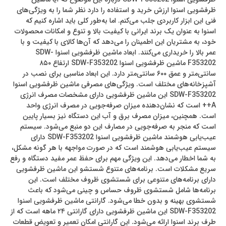
ظرفشویی اسنوا ارزش خرید و استفاده را دارد نظر شما را به ویژگی‌های
فنی این ابزار کاربردی جلب می‌کنم. اما به‌طور کلی باید اشاره کنیم که
اسنوا به عنوان یک برند ایرانی با کیفیت بالا و تنوع و امکانات محصولات
خود، به مشتریان این اطمینان را می‌دهد که آن‌ها کالای با کیفیت و با
عمر بالا را خریداری می‌کنند. ابعاد ماشین ظرفشویی اسنوا SDW-
F353202 ماشین ظرفشویی اسنوا SDW-F353202 ارتفاع ۸۵۰
سانتی‌متر و عمق ۶۰۰ سانتی‌متر دارد. این ابعاد مناسبی برای نصب در
آشپزخانه‌های مختلف است. ویژگی‌های مصرفی ماشین ظرفشویی اسنوا
SDW-F353202 این ماشین ظرفشویی دارای مشخصات مصرف انرژی
A++ است که نشان‌دهنده میزان صرفه‌جویی در مصرف انرژی واحد
است. همچنین، میزان مصرف برق و آب این دستگاه نیز بسیار پایین
است که منجر به صرفه‌جویی در مصارف این دو منبع می‌شود. سیستم
عیب‌یابی هوشمند ماشین ظرفشویی اسنوا SDW-F353202 دارای
سیستم عیب‌یابی هوشمند است که در صورت مواجهه با هر گونه مشکل،
به شما اخطار می‌دهد. این ویژگی مهم برای حفظ عمر مفید دستگاه و رفع
سریع مشکلات است. برنامه‌های متنوع شستشو این ماشین ظرفشویی
دارای برنامه‌های متنوعی برای شستشوی ظروف مختلف است. این
برنامه‌ها شامل شستشوی ظروف حساس و چینی می‌شود که باعث
شستشوی بهینه و بدون خطا می‌شود. گارانتی ماشین ظرفشویی اسنوا
SDW-F353202 این ماشین ظرفشویی دارای گارانتی ۲۴ ماهه است که از
طرف برند اسنوا ارائه می‌شود. این گارانتی امکان تعمیر و تعویض قطعات