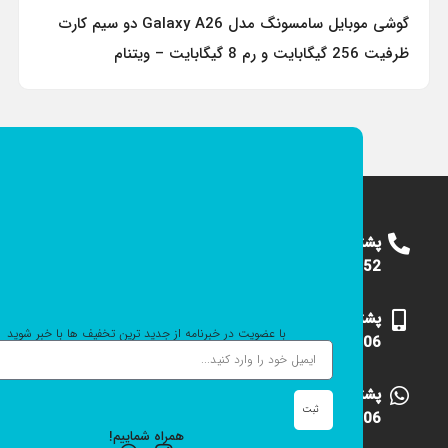
گوشی موبایل سامسونگ مدل Galaxy A26 دو سیم کارت
ظرفیت 256 گیگابایت و رم 8 گیگابایت – ویتنام
پشتیبانی
09124375652
پشتیبانی
با عضویت در خبرنامه از جدید ترین تخفیف ها با خبر شوید
09101531006
پشتیبانی
ثبت
09101531006
همراه شماییم!