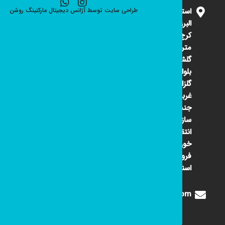
استان
طراحی سایت
توسط
آژانس دیجیتال مارکتینگ
روشن
البرز
کرج ۴۵
متری
گلشهر
بلوار
گلزار
غربی
جنب
سازمان
انتقال
خون
فروشگاه
اسنوا
Digione1360@gmail.com