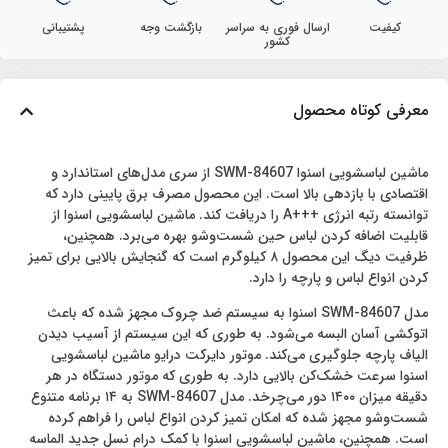
کیفیت
ارسال فوری به سراسر
بازگشت وجه
پشتیبانی
کشور
معرفی کوتاه محصول
ماشین لباسشویی اسنوا SWM-84607 از سری مدل‌های استاندارد و
اقتصادی با بازدهی بالا است. این محصول مصرف برق پایینی دارد که
توانسته رتبه انرژی +++A را دریافت کند. ماشین لباسشویی اسنوا از
قابلیت اضافه کردن لباس حین شست‌وشو بهره می‌برد. همچنین،
ظرفیت دیگ این محصول ۸ کیلوگرم است که گنجایش بالایی برای تمیز
کردن انواع لباس و پارچه را دارد.
مدل SWM-84607 اسنوا به سیستم ضد چروک مجهز شده که باعث
اتوکشی آسان البسه می‌شود. به طوری که این سیستم از آسیب دیدن
الیاف پارچه جلوگیری می‌کند. موتور دایرکت درایو ماشین لباسشویی
اسنوا سرعت خشک‌کن بالایی دارد. به طوری که موتور دستگاه در هر
دقیقه میزان ۱۴۰۰ دور می‌چرخد. مدل SWM-84607 به ۱۴ برنامه متنوع
شست‌وشو مجهز شده که امکان تمیز کردن انواع لباس را فراهم کرده
است. همچنین، ماشین لباسشویی اسنوا با کمک درام نسل جدید الماسه