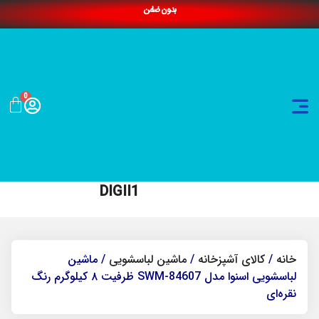
بدون ضامن
0
DIGII1
خانه
/
کالای آشپزخانه
/
ماشین لباسشویی
/ ماشین
لباسشویی اسنوا مدل SWM-84607 ظرفیت ۸ کیلوگرم رنگ
نقره‌ای