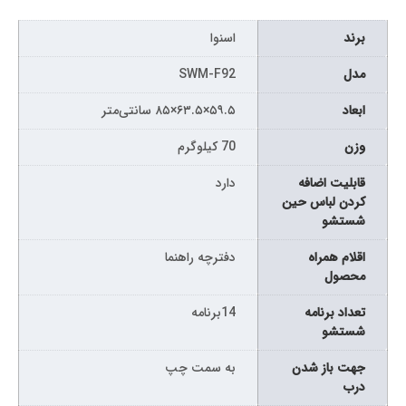
برند
اسنوا
مدل
SWM-F92
ابعاد
۵۹.۵×۶۳.۵×۸۵ سانتی‌متر
وزن
70 کیلوگرم
قابلیت اضافه
دارد
کردن لباس حین
شستشو
اقلام همراه
دفترچه راهنما
محصول
تعداد برنامه
14برنامه
شستشو
جهت باز شدن
به سمت چپ
درب