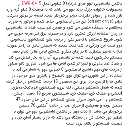
ماشین لباسشویی دوو سری کاریزما 8 کیلویی مدل
DWK-8415
از
محصولات خانواده بزرگ برند دوو می باشد که با ظرفیت 8 کیلو گرم وارد
بازار شده و از موتور دایرکت درایو برخوردار است. تسمه در موتور دایرکت
درایو (direct drive) این مدل لباسشویی حذف شده و موتور به صورت
مستقیم به دستگاه متصل می شود و همین امر سبب شده که لباسشویی
در زمان استفاده لرزش کمتری دارد و در مصرف برق نیز صرفه جویی می
شود. شروع شستشو با تاخیر یکی از برنامه های شستشوی لباسشویی
دوو است این ویژگی به شما کمک میکند که شستن لباس ها را در صورت
نیاز به تاخیر بیندازید تا در زمان دیگری شستن لباس ها را انجام دهد.
سیستم بخارشوی تعبیه شده در لباسشویی، آب را به بخار تبدیل می کند
و باعث ضد عفونی و تمیز تر شدن لباس ها می شود. فناوری نانو سیلور
از مزیت های مهم ماشین لباسشویی 8 کیلویی دوو به شمار می آید با
استفاده از این فناوری می توان بوی نامطبوع و باکتری های موجود در
لباس ها را از بین برد. برای این محصول 15 برنامه شستشو در نظر گرفته
شده که شامل شستشو دستی ، لکه بری، شستشوی اتوماتیک مخزن،
آبکشی و خشک کن، خشک کن، شستشوی سریع 19 دقیقه ، پیش
شستشو و… می شود. میزان صدای شستشو در این مدل حدود 47
دسیبل بوده و همچنین از میزان صدا در حالت آبکشی 76 دسیبل
برخوردار می باشد. از نکات مهم در ماشین لباسشویی دوو می توان به
تنظیم دور خشک کن در دستگاه می باشد که کار را بسیار آسان کرده و
کیفیت شسشتو را بالاتر برده است