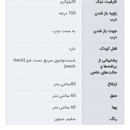
ظرفیت دیگ
8کیلوگرم
زاویه باز شدن
150 درجه
درب
جهت باز شدن
به سمت چپ
درب
قفل کودک
دارد
پشتیبانی از
شست‌وشوی سریع دست شو (Hand
برنامه‌ها و
wash)
حالت‌های خاص
ارتفاع
83سانتی متر
عمق
60 سانتی متر
پهنا
60 سانتی متر
رنگ
سفید, سیلور