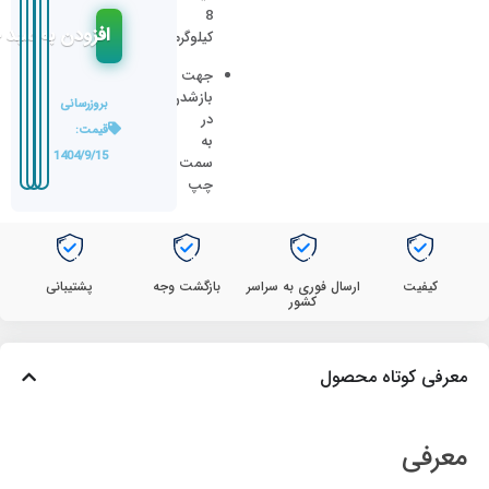
8
افزودن به سبد 
کیلوگرم
جهت
بازشدن
بروزرسانی
در
قیمت:
به
1404/9/15
سمت
چپ
کیفیت
ارسال فوری به سراسر
بازگشت وجه
پشتیبانی
کشور
معرفی کوتاه محصول
معرفی