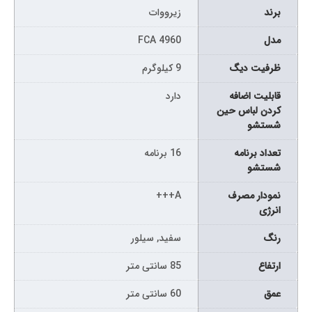
برند
زیرووات
مدل
FCA 4960
ظرفیت دیگ
9 کیلوگرم
قابلیت اضافه
دارد
کردن لباس حین
شستشو
تعداد برنامه
16 برنامه
شستشو
نمودار مصرف
A+++
انرژی
رنگ
سفید, سیلور
ارتفاع
85 سانتی متر
عمق
60 سانتی متر